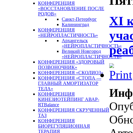
Пят
КОНФЕРЕНЦИЯ
«ВОССТАНОВЛЕНИЕ ПОСЛЕ
РОДОВ»
XI 
Санкт-Петербург
Калининград
КОНФЕРЕНЦИЯ
уча
«НЕЙРОПЛАСТИЧНОСТЬ»
Архангельск
реа
«НЕЙРОПЛАСТИЧНОСТЬ»
Великий Новгород
«НЕЙРОПЛАСТИЧНОСТЬ»
КОНФЕРЕНЦИЯ «ЗДОРОВЫЙ
ПОЗВОНОЧНИК»
КОНФЕРЕНЦИЯ «СКОЛИОЗ»
КОНФЕРЕНЦИЯ «СТОПА —
ГЛАВНЫЙ АМОРТИЗАТОР
ТЕЛА»
Инф
КОНФЕРЕНЦИЯ
КИНЕЗИОТЕЙПИНГ АВАР-
Опуб
RTBalance
КОНФЕРЕНЦИЯ СКРУЧЕННЫЙ
ТАЗ
Обно
КОНФЕРЕНЦИЯ
БИОРЕГУЛЯЦИОННАЯ
Авто
ТЕРАПИЯ