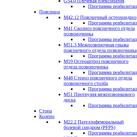
G54.0 Плечевая плексопатия
Программа реабилита
Поясница
М42.12 Поясничный остеохондроз
Программа реабилита
М41 Сколиоз поясничного отдела
позвоночника
Программа реабилита
M51.3 Межпозвоночная грыжа
поясничного отдела позвоночника
Программа реабилита
М19 Остеоартроз поясничного
отдела позвоночника
Программа реабилита
M48 Стеноз поясничного отдела
позвоночного столба
Программа реабилита
М51 Протрузия межпозвонкового
диска
Программа реабилита
Стопа
Колено
М22.2 Пателлофеморальный
болевой синдром (PFPS)
Программа реабилита