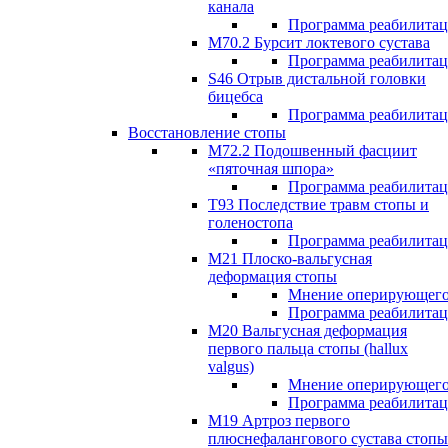
канала
Программа реабилита
M70.2 Бурсит локтевого сустава
Программа реабилита
S46 Отрыв дистальной головки
бицебса
Программа реабилита
Восстановление стопы
М72.2 Подошвенный фасциит
«пяточная шпора»
Программа реабилита
Т93 Последствие травм стопы и
голеностопа
Программа реабилита
М21 Плоско-вальгусная
деформация стопы
Мнение оперирующего
Программа реабилита
М20 Вальгусная деформация
первого пальца стопы (hallux
valgus)
Мнение оперирующего
Программа реабилита
М19 Артроз первого
плюснефалангового сустава стопы