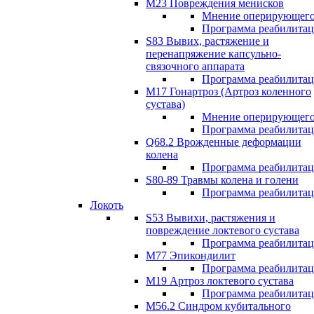
М23 Повреждения менисков
Мнение оперирующего
Программа реабилита
S83 Вывих, растяжение и
перенапряжение капсульно-
связочного аппарата
Программа реабилита
М17 Гонартроз (Артроз коленного
сустава)
Мнение оперирующего
Программа реабилита
Q68.2 Врожденные деформации
колена
Программа реабилита
S80-89 Травмы колена и голени
Программа реабилита
Локоть
S53 Вывихи, растяжения и
повреждение локтевого сустава
Программа реабилита
М77 Эпикондилит
Программа реабилита
M19 Артроз локтевого сустава
Программа реабилита
М56.2 Синдром кубитального