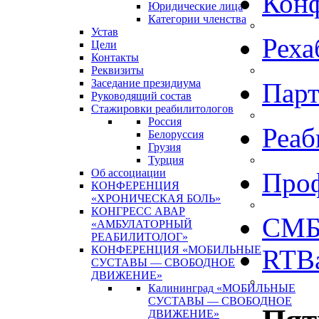
Кон
Юридические лица
Категории членства
Устав
Реха
Цели
Контакты
Реквизиты
Заседание президиума
Пар
Руководящий состав
Стажировки реабилитологов
Россия
Реаб
Белоруссия
Грузия
Турция
Об ассоциации
Про
КОНФЕРЕНЦИЯ
«ХРОНИЧЕСКАЯ БОЛЬ»
КОНГРЕСС АВАР
СМБ
«АМБУЛАТОРНЫЙ
РЕАБИЛИТОЛОГ»
КОНФЕРЕНЦИЯ «МОБИЛЬНЫЕ
RTBa
СУСТАВЫ — СВОБОДНОЕ
ДВИЖЕНИЕ»
Калининград «МОБИЛЬНЫЕ
СУСТАВЫ — СВОБОДНОЕ
ДВИЖЕНИЕ»