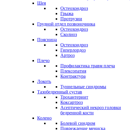
Шея
Остеохондроз
Грыжа
Протрузии
Грудной отдел позвоночника
Остеохондроз
Сколиоз
Поясница
Остеохондроз
Гиперлордоз
Артроз
Плечо
Профилактика травм плеча
Плексопатия
Контрактура
Локоть
Туннельные синдромы
Тазобедренный сустав
Трохантериит
Коксартроз
Асептический некроз головки
бедренной кости
Колено
Болевой синдром
Повреждение мениска