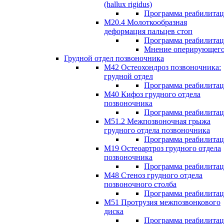
(hallux rigidus)
Программа реабилита
М20.4 Молоткообразная
деформация пальцев стоп
Программа реабилита
Мнение оперирующего
Грудной отдел позвоночника
М42 Остеохондроз позвоночника:
грудной отдел
Программа реабилита
М40 Кифоз грудного отдела
позвоночника
Программа реабилита
M51.2 Межпозвоночная грыжа
грудного отдела позвоночника
Программа реабилита
М19 Остеоартроз грудного отдела
позвоночника
Программа реабилита
M48 Стеноз грудного отдела
позвоночного столба
Программа реабилита
М51 Протрузия межпозвонкового
диска
Программа реабилита