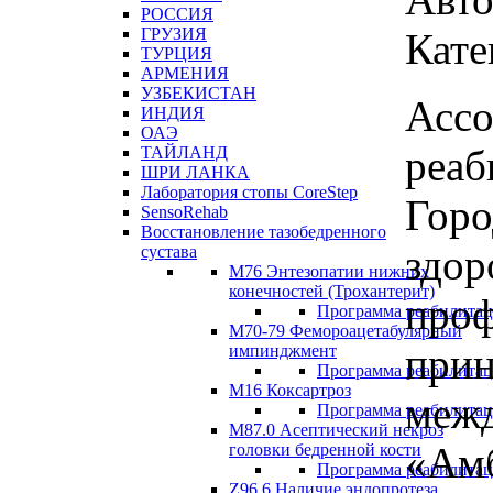
РОССИЯ
ГРУЗИЯ
Кате
ТУРЦИЯ
АРМЕНИЯ
УЗБЕКИСТАН
Ассо
ИНДИЯ
ОАЭ
реаб
ТАЙЛАНД
ШРИ ЛАНКА
Лаборатория стопы CoreStep
Горо
SensoRehab
Восстановление тазобедренного
здор
сустава
М76 Энтезопатии нижних
конечностей (Трохантерит)
проф
Программа реабилита
М70-79 Фемороацетабулярный
прин
импинджмент
Программа реабилита
M16 Коксартроз
меж
Программа реабилита
М87.0 Асептический некроз
«Амб
головки бедренной кости
Программа реабилита
Z96.6 Наличие эндопротеза