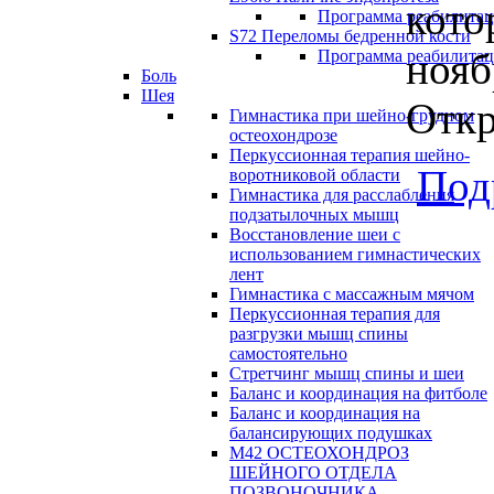
кото
Программа реабилита
S72 Переломы бедренной кости
нояб
Программа реабилита
Боль
Шея
Откр
Гимнастика при шейно-грудном
остеохондрозе
Перкуссионная терапия шейно-
Под
воротниковой области
Гимнастика для расслабления
подзатылочных мышц
Восстановление шеи с
использованием гимнастических
лент
Гимнастика с массажным мячом
Перкуссионная терапия для
разгрузки мышц спины
самостоятельно
Стретчинг мышц спины и шеи
Баланс и координация на фитболе
Баланс и координация на
балансирующих подушках
М42 ОСТЕОХОНДРОЗ
ШЕЙНОГО ОТДЕЛА
ПОЗВОНОЧНИКА