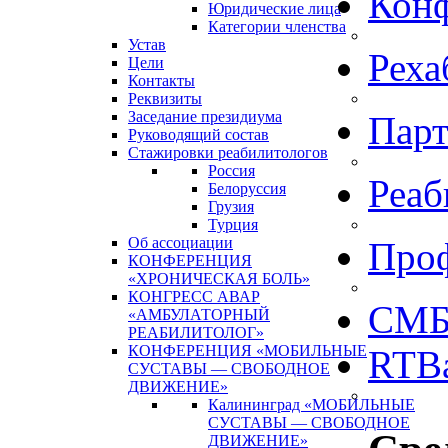
Кон
Юридические лица
Категории членства
Устав
Реха
Цели
Контакты
Реквизиты
Заседание президиума
Пар
Руководящий состав
Стажировки реабилитологов
Россия
Реаб
Белоруссия
Грузия
Турция
Об ассоциации
Про
КОНФЕРЕНЦИЯ
«ХРОНИЧЕСКАЯ БОЛЬ»
КОНГРЕСС АВАР
СМБ
«АМБУЛАТОРНЫЙ
РЕАБИЛИТОЛОГ»
КОНФЕРЕНЦИЯ «МОБИЛЬНЫЕ
RTBa
СУСТАВЫ — СВОБОДНОЕ
ДВИЖЕНИЕ»
Калининград «МОБИЛЬНЫЕ
СУСТАВЫ — СВОБОДНОЕ
ДВИЖЕНИЕ»