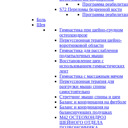
Программа реабилита
S72 Переломы бедренной кости
Программа реабилита
Боль
Шея
Гимнастика при шейно-грудном
остеохондрозе
Перкуссионная терапия шейно-
воротниковой области
Гимнастика для расслабления
подзатылочных мышц
Восстановление шеи с
использованием гимнастических
лент
Гимнастика с массажным мячом
Перкуссионная терапия для
разгрузки мышц спины
самостоятельно
Стретчинг мышц спины и шеи
Баланс и координация на фитболе
Баланс и координация на
балансирующих подушках
М42 ОСТЕОХОНДРОЗ
ШЕЙНОГО ОТДЕЛА
ПОЗВОНОЧНИКА