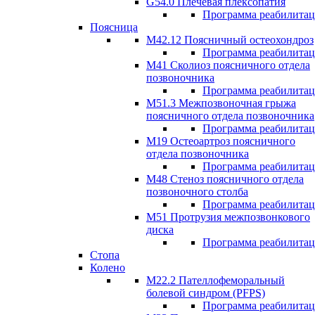
G54.0 Плечевая плексопатия
Программа реабилита
Поясница
М42.12 Поясничный остеохондроз
Программа реабилита
М41 Сколиоз поясничного отдела
позвоночника
Программа реабилита
M51.3 Межпозвоночная грыжа
поясничного отдела позвоночника
Программа реабилита
М19 Остеоартроз поясничного
отдела позвоночника
Программа реабилита
M48 Стеноз поясничного отдела
позвоночного столба
Программа реабилита
М51 Протрузия межпозвонкового
диска
Программа реабилита
Стопа
Колено
М22.2 Пателлофеморальный
болевой синдром (PFPS)
Программа реабилита