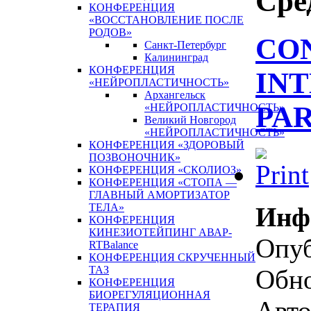
Сре
КОНФЕРЕНЦИЯ
«ВОССТАНОВЛЕНИЕ ПОСЛЕ
РОДОВ»
CO
Санкт-Петербург
Калининград
КОНФЕРЕНЦИЯ
IN
«НЕЙРОПЛАСТИЧНОСТЬ»
Архангельск
PAR
«НЕЙРОПЛАСТИЧНОСТЬ»
Великий Новгород
«НЕЙРОПЛАСТИЧНОСТЬ»
КОНФЕРЕНЦИЯ «ЗДОРОВЫЙ
ПОЗВОНОЧНИК»
КОНФЕРЕНЦИЯ «СКОЛИОЗ»
КОНФЕРЕНЦИЯ «СТОПА —
ГЛАВНЫЙ АМОРТИЗАТОР
ТЕЛА»
Инф
КОНФЕРЕНЦИЯ
КИНЕЗИОТЕЙПИНГ АВАР-
Опуб
RTBalance
КОНФЕРЕНЦИЯ СКРУЧЕННЫЙ
ТАЗ
Обно
КОНФЕРЕНЦИЯ
БИОРЕГУЛЯЦИОННАЯ
Авто
ТЕРАПИЯ