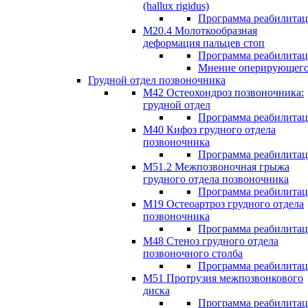
(hallux rigidus)
Программа реабилита
М20.4 Молоткообразная
деформация пальцев стоп
Программа реабилита
Мнение оперирующего
Грудной отдел позвоночника
М42 Остеохондроз позвоночника:
грудной отдел
Программа реабилита
М40 Кифоз грудного отдела
позвоночника
Программа реабилита
M51.2 Межпозвоночная грыжа
грудного отдела позвоночника
Программа реабилита
М19 Остеоартроз грудного отдела
позвоночника
Программа реабилита
M48 Стеноз грудного отдела
позвоночного столба
Программа реабилита
М51 Протрузия межпозвонкового
диска
Программа реабилита