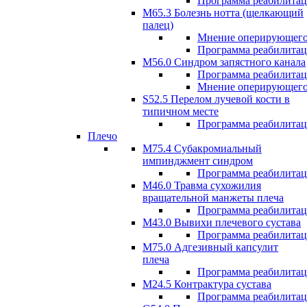
Программа реабилита
М65.3 Болезнь нотта (щелкающий
палец)
Мнение оперирующего
Программа реабилита
M56.0 Синдром запястного канала
Программа реабилита
Мнение оперирующего
S52.5 Перелом лучевой кости в
типичном месте
Программа реабилита
Плечо
М75.4 Субакромиальный
импинджмент синдром
Программа реабилита
М46.0 Травма сухожилия
вращательной манжеты плеча
Программа реабилита
M43.0 Вывихи плечевого сустава
Программа реабилита
М75.0 Адгезивный капсулит
плеча
Программа реабилита
M24.5 Контрактура сустава
Программа реабилита