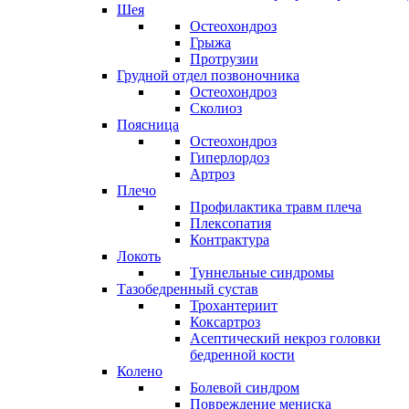
Шея
Остеохондроз
Грыжа
Протрузии
Грудной отдел позвоночника
Остеохондроз
Сколиоз
Поясница
Остеохондроз
Гиперлордоз
Артроз
Плечо
Профилактика травм плеча
Плексопатия
Контрактура
Локоть
Туннельные синдромы
Тазобедренный сустав
Трохантериит
Коксартроз
Асептический некроз головки
бедренной кости
Колено
Болевой синдром
Повреждение мениска