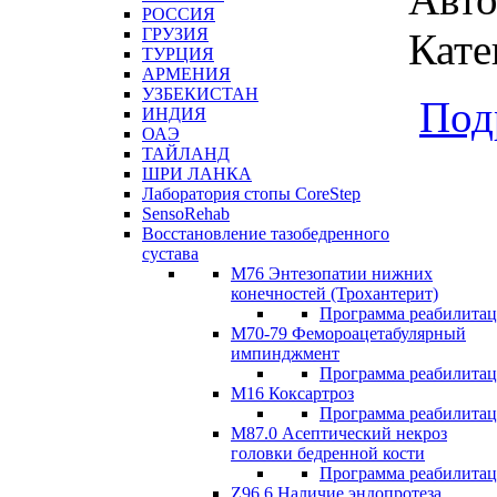
РОССИЯ
ГРУЗИЯ
Кате
ТУРЦИЯ
АРМЕНИЯ
УЗБЕКИСТАН
Под
ИНДИЯ
ОАЭ
ТАЙЛАНД
ШРИ ЛАНКА
Лаборатория стопы CoreStep
SensoRehab
Восстановление тазобедренного
сустава
М76 Энтезопатии нижних
конечностей (Трохантерит)
Программа реабилита
М70-79 Фемороацетабулярный
импинджмент
Программа реабилита
M16 Коксартроз
Программа реабилита
М87.0 Асептический некроз
головки бедренной кости
Программа реабилита
Z96.6 Наличие эндопротеза