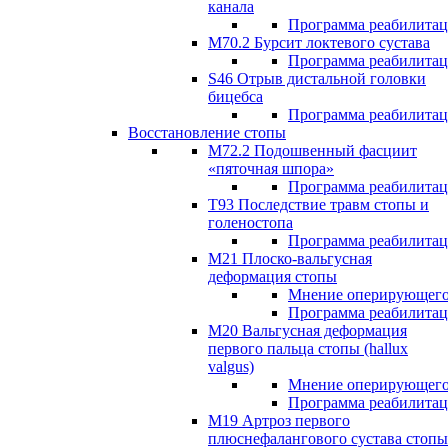
канала
Программа реабилита
M70.2 Бурсит локтевого сустава
Программа реабилита
S46 Отрыв дистальной головки
бицебса
Программа реабилита
Восстановление стопы
М72.2 Подошвенный фасциит
«пяточная шпора»
Программа реабилита
Т93 Последствие травм стопы и
голеностопа
Программа реабилита
М21 Плоско-вальгусная
деформация стопы
Мнение оперирующего
Программа реабилита
М20 Вальгусная деформация
первого пальца стопы (hallux
valgus)
Мнение оперирующего
Программа реабилита
М19 Артроз первого
плюснефалангового сустава стопы