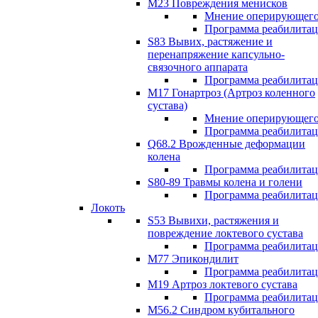
М23 Повреждения менисков
Мнение оперирующего
Программа реабилита
S83 Вывих, растяжение и
перенапряжение капсульно-
связочного аппарата
Программа реабилита
М17 Гонартроз (Артроз коленного
сустава)
Мнение оперирующего
Программа реабилита
Q68.2 Врожденные деформации
колена
Программа реабилита
S80-89 Травмы колена и голени
Программа реабилита
Локоть
S53 Вывихи, растяжения и
повреждение локтевого сустава
Программа реабилита
М77 Эпикондилит
Программа реабилита
M19 Артроз локтевого сустава
Программа реабилита
М56.2 Синдром кубитального