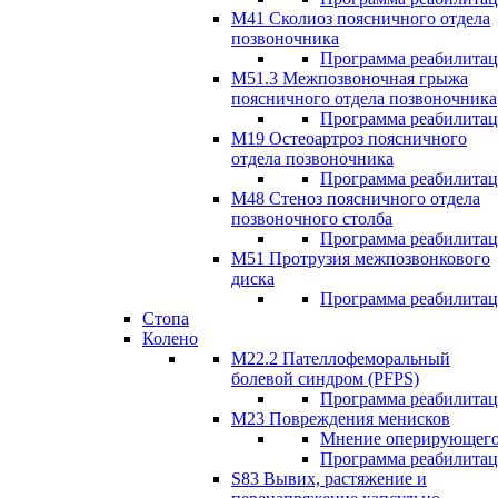
М41 Сколиоз поясничного отдела
позвоночника
Программа реабилита
M51.3 Межпозвоночная грыжа
поясничного отдела позвоночника
Программа реабилита
М19 Остеоартроз поясничного
отдела позвоночника
Программа реабилита
M48 Стеноз поясничного отдела
позвоночного столба
Программа реабилита
М51 Протрузия межпозвонкового
диска
Программа реабилита
Стопа
Колено
М22.2 Пателлофеморальный
болевой синдром (PFPS)
Программа реабилита
М23 Повреждения менисков
Мнение оперирующего
Программа реабилита
S83 Вывих, растяжение и