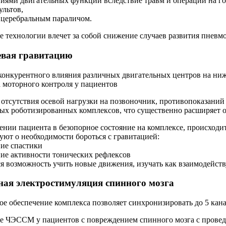
ниями двигательных функций вследствие травм и операций на г
ультов,
м церебральным параличом.
 технологии влечет за собой снижение случаев развития пневм
евая гравитацию
онкурентного влияния различных двигательных центров на ниж
 моторного контроля у пациентов
 отсутствия осевой нагрузки на позвоночник, противопоказаний 
ых роботизированных комплексов, что существенно расширяет 
нии пациента в безопорное состояние на комплексе, происходит
уют о необходимости бороться с гравитацией:
ие спастики
ие активности тонических рефлексов
ся возможность учить новые движения, изучать как взаимодейс
ая электростимуляция спинного мозга
е обеспечение комплекса позволяет синхронизировать до 5 ка
 ЧЭССМ у пациентов с повреждением спинного мозга с провед