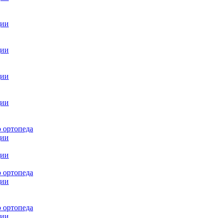
ции
ции
ции
ции
 ортопеда
ции
ции
 ортопеда
ции
 ортопеда
ции