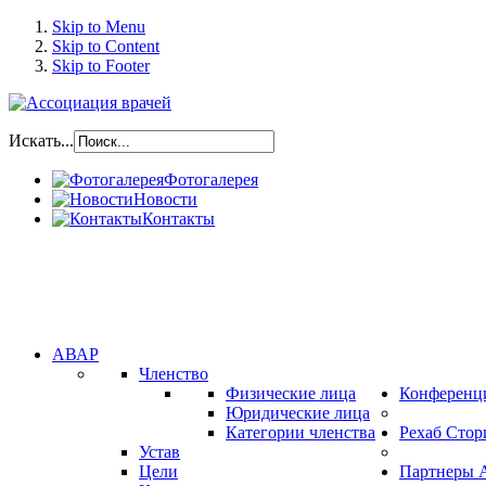
Skip to Menu
Skip to Content
Skip to Footer
Искать...
Фотогалерея
Новости
Контакты
АВАР
Членство
Физические лица
Конференц
Юридические лица
Категории членства
Рехаб Стор
Устав
Цели
Партнеры