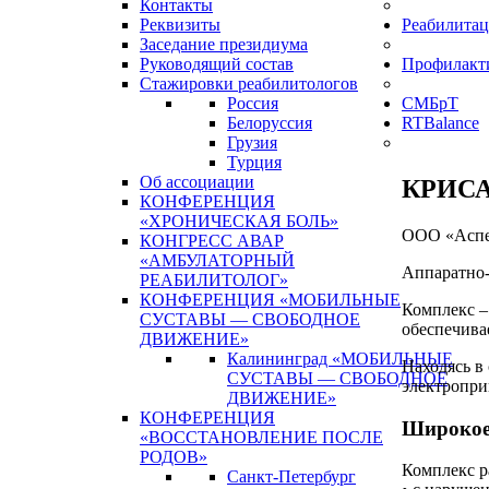
Контакты
Реквизиты
Реабилитац
Заседание президиума
Руководящий состав
Профилакт
Стажировки реабилитологов
Россия
СМБрТ
Белоруссия
RTBalance
Грузия
Турция
Об ассоциации
КРИСАФ
КОНФЕРЕНЦИЯ
«ХРОНИЧЕСКАЯ БОЛЬ»
ООО «Аспек
КОНГРЕСС АВАР
«АМБУЛАТОРНЫЙ
Аппаратно-
РЕАБИЛИТОЛОГ»
КОНФЕРЕНЦИЯ «МОБИЛЬНЫЕ
Комплекс –
СУСТАВЫ — СВОБОДНОЕ
обеспечива
ДВИЖЕНИЕ»
Калининград «МОБИЛЬНЫЕ
Находясь в
СУСТАВЫ — СВОБОДНОЕ
электропри
ДВИЖЕНИЕ»
КОНФЕРЕНЦИЯ
Широкое
«ВОССТАНОВЛЕНИЕ ПОСЛЕ
РОДОВ»
Комплекс р
Санкт-Петербург