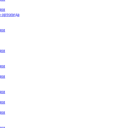
ции
 ортопеда
ции
ции
ции
ции
ции
ции
ции
ции