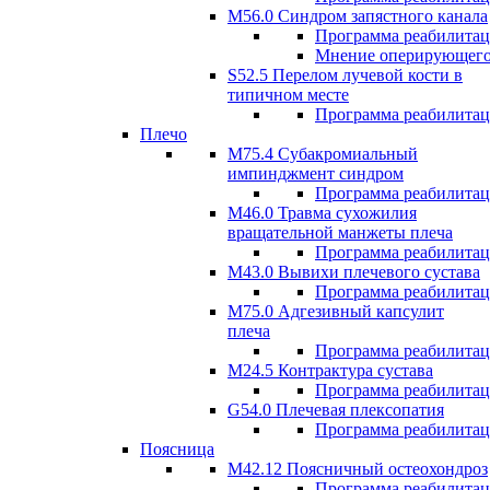
M56.0 Синдром запястного канала
Программа реабилита
Мнение оперирующего
S52.5 Перелом лучевой кости в
типичном месте
Программа реабилита
Плечо
М75.4 Субакромиальный
импинджмент синдром
Программа реабилита
М46.0 Травма сухожилия
вращательной манжеты плеча
Программа реабилита
M43.0 Вывихи плечевого сустава
Программа реабилита
М75.0 Адгезивный капсулит
плеча
Программа реабилита
M24.5 Контрактура сустава
Программа реабилита
G54.0 Плечевая плексопатия
Программа реабилита
Поясница
М42.12 Поясничный остеохондроз
Программа реабилита