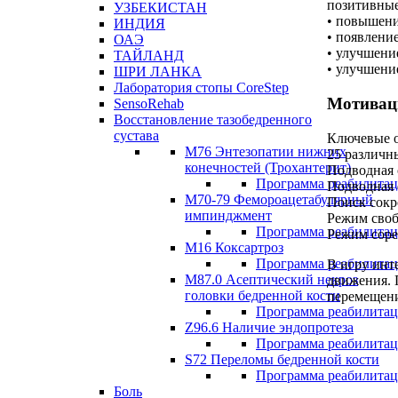
позитивные
УЗБЕКИСТАН
• повышени
ИНДИЯ
• появлени
ОАЭ
• улучшени
ТАЙЛАНД
• улучшени
ШРИ ЛАНКА
Лаборатория стопы CoreStep
Мотивац
SensoRehab
Восстановление тазобедренного
сустава
Ключевые о
М76 Энтезопатии нижних
25 различн
конечностей (Трохантерит)
Подводная 
Программа реабилита
Подводная 
М70-79 Фемороацетабулярный
Поиск сокр
импинджмент
Режим своб
Программа реабилита
Режим соре
M16 Коксартроз
Программа реабилита
В игру инт
М87.0 Асептический некроз
движения. 
головки бедренной кости
перемещени
Программа реабилита
Z96.6 Наличие эндопротеза
Программа реабилита
S72 Переломы бедренной кости
Программа реабилита
Боль