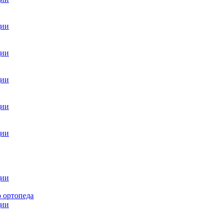
ции
ции
ции
ции
ции
ции
 ортопеда
ции