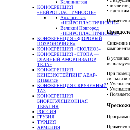
• с наруше
Калининград
• после инс
КОНФЕРЕНЦИЯ
• с детски
«НЕЙРОПЛАСТИЧНОСТЬ»
Архангельск
Применение
«НЕЙРОПЛАСТИЧНОСТЬ»
Великий Новгород
Преодол
«НЕЙРОПЛАСТИЧНОСТЬ»
КОНФЕРЕНЦИЯ «ЗДОРОВЫЙ
Снижение к
ПОЗВОНОЧНИК»
компонента
КОНФЕРЕНЦИЯ «СКОЛИОЗ»
КОНФЕРЕНЦИЯ «СТОПА —
В условиях
ГЛАВНЫЙ АМОРТИЗАТОР
используем
ТЕЛА»
КОНФЕРЕНЦИЯ
При помеще
КИНЕЗИОТЕЙПИНГ АВАР-
сигнализир
RTBalance
• Уменьшен
КОНФЕРЕНЦИЯ СКРУЧЕННЫЙ
• Уменьшен
ТАЗ
• Появляет
КОНФЕРЕНЦИЯ
БИОРЕГУЛЯЦИОННАЯ
Чрескожн
ТЕРАПИЯ
РОССИЯ
Программно
ГРУЗИЯ
ТУРЦИЯ
Применение
АРМЕНИЯ