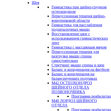
Шея
Гимнастика при шейно-грудном
остеохондрозе
Перкуссионная терапия шейно-
воротниковой области
Гимнастика для расслабления
подзатылочных мышц
Восстановление шеи с
использованием гимнастических
лент
Гимнастика с массажным мячом
Перкуссионная терапия для
разгрузки мышц спины
самостоятельно
Стретчинг мышц спины и шеи
Баланс и координация на фитболе
Баланс и координация на
балансирующих подушках
М42 ОСТЕОХОНДРОЗ
ШЕЙНОГО ОТДЕЛА
ПОЗВОНОЧНИКА
Программа реабилита
М40 ЛОРДОЗ ШЕЙНОГО
ОТДЕЛА
Программа реабилита