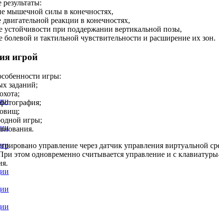
 результаты:
е мышечной силы в конечностях,
е двигательной реакции в конечностях,
е устойчивости при поддержании вертикальной позы,
е болевой и тактильной чувствительности и расширение их зон.
ия игрой
собенности игры:
ых заданий;
охота;
ции
фотография;
овищ;
одной игры;
ции
внования.
ции
егрировано управление через датчик управления виртуальной ср
При этом одновременно считывается управление и с клавиатуры
я.
ции
ции
ции