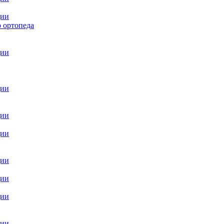
ции
 ортопеда
ции
ции
ции
ции
ции
ции
ции
ции