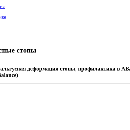
ия
ика
сные стопы
альгусная деформация стопы, профилактика в АВАР
alance)