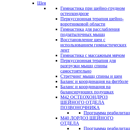
Шея
Гимнастика при шейно-грудном
остеохондрозе
Перкуссионная терапия шейно-
воротниковой области
Гимнастика для расслабления
подзатылочных мышц
Восстановление шеи с
использованием гимнастических
лент
Гимнастика с массажным мячом
Перкуссионная терапия для
разгрузки мышц спины
самостоятельно
Стретчинг мышц спины и шеи
Баланс и координация на фитболе
Баланс и координация на
балансирующих подушках
М42 ОСТЕОХОНДРОЗ
ШЕЙНОГО ОТДЕЛА
ПОЗВОНОЧНИКА
Программа реабилита
М40 ЛОРДОЗ ШЕЙНОГО
ОТДЕЛА
Программа реабилита