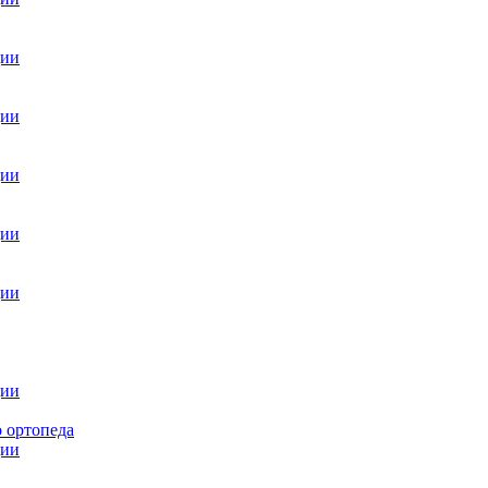
ции
ции
ции
ции
ции
ции
 ортопеда
ции