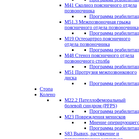
М41 Сколиоз поясничного отдела
позвоночника
Программа реабилита
M51.3 Межпозвоночная грыжа
поясничного отдела позвоночника
Программа реабилита
М19 Остеоартроз поясничного
отдела позвоночника
Программа реабилита
M48 Стеноз поясничного отдела
позвоночного столба
Программа реабилита
М51 Протрузия межпозвонкового
диска
Программа реабилита
Стопа
Колено
М22.2 Пателлофеморальный
болевой синдром (PFPS)
Программа реабилита
М23 Повреждения менисков
Мнение оперирующего
Программа реабилита
S83 Вывих, растяжение и