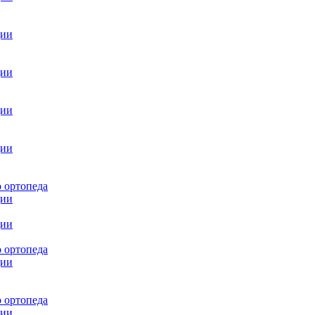
ции
ции
ции
ции
 ортопеда
ции
ции
 ортопеда
ции
 ортопеда
ции