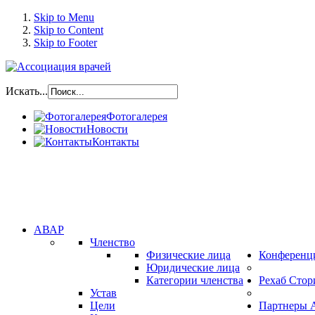
Skip to Menu
Skip to Content
Skip to Footer
Искать...
Фотогалерея
Новости
Контакты
АВАР
Членство
Физические лица
Конференц
Юридические лица
Категории членства
Рехаб Стор
Устав
Цели
Партнеры