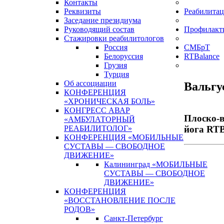
Контакты
Реквизиты
Реабилитац
Заседание президиума
Руководящий состав
Профилакт
Стажировки реабилитологов
Россия
СМБрТ
Белоруссия
RTBalance
Грузия
Турция
Об ассоциации
Вальгу
КОНФЕРЕНЦИЯ
«ХРОНИЧЕСКАЯ БОЛЬ»
КОНГРЕСС АВАР
Плоско-в
«АМБУЛАТОРНЫЙ
йога RTB
РЕАБИЛИТОЛОГ»
КОНФЕРЕНЦИЯ «МОБИЛЬНЫЕ
СУСТАВЫ — СВОБОДНОЕ
ДВИЖЕНИЕ»
Калининград «МОБИЛЬНЫЕ
СУСТАВЫ — СВОБОДНОЕ
ДВИЖЕНИЕ»
КОНФЕРЕНЦИЯ
«ВОССТАНОВЛЕНИЕ ПОСЛЕ
РОДОВ»
Санкт-Петербург