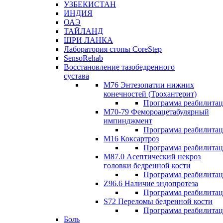
УЗБЕКИСТАН
ИНДИЯ
ОАЭ
ТАЙЛАНД
ШРИ ЛАНКА
Лаборатория стопы CoreStep
SensoRehab
Восстановление тазобедренного
сустава
М76 Энтезопатии нижних
конечностей (Трохантерит)
Программа реабилита
М70-79 Фемороацетабулярный
импинджмент
Программа реабилита
M16 Коксартроз
Программа реабилита
М87.0 Асептический некроз
головки бедренной кости
Программа реабилита
Z96.6 Наличие эндопротеза
Программа реабилита
S72 Переломы бедренной кости
Программа реабилита
Боль