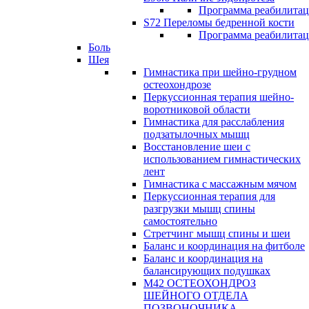
Программа реабилита
S72 Переломы бедренной кости
Программа реабилита
Боль
Шея
Гимнастика при шейно-грудном
остеохондрозе
Перкуссионная терапия шейно-
воротниковой области
Гимнастика для расслабления
подзатылочных мышц
Восстановление шеи с
использованием гимнастических
лент
Гимнастика с массажным мячом
Перкуссионная терапия для
разгрузки мышц спины
самостоятельно
Стретчинг мышц спины и шеи
Баланс и координация на фитболе
Баланс и координация на
балансирующих подушках
М42 ОСТЕОХОНДРОЗ
ШЕЙНОГО ОТДЕЛА
ПОЗВОНОЧНИКА