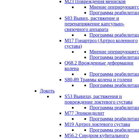
М23 Повреждения менисков
Мнение оперирующего
Программа реабилита
S83 Вывих, растяжение и
перенапряжение капсульно-
связочного аппарата
Программа реабилита
М17 Гонартроз (Артроз коленного
сустава)
Мнение оперирующего
Программа реабилита
Q68.2 Врожденные деформации
колена
Программа реабилита
S80-89 Травмы колена и голени
Программа реабилита
Локоть
S53 Вывихи, растяжения и
повреждение локтевого сустава
Программа реабилита
М77 Эпикондилит
Программа реабилита
M19 Артроз локтевого сустава
Программа реабилита
М56.2 Синдром кубитального