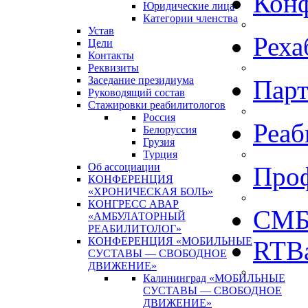
Кон
Юридические лица
Категории членства
Устав
Реха
Цели
Контакты
Реквизиты
Заседание президиума
Пар
Руководящий состав
Стажировки реабилитологов
Россия
Реаб
Белоруссия
Грузия
Турция
Об ассоциации
Про
КОНФЕРЕНЦИЯ
«ХРОНИЧЕСКАЯ БОЛЬ»
КОНГРЕСС АВАР
СМБ
«АМБУЛАТОРНЫЙ
РЕАБИЛИТОЛОГ»
КОНФЕРЕНЦИЯ «МОБИЛЬНЫЕ
RTBa
СУСТАВЫ — СВОБОДНОЕ
ДВИЖЕНИЕ»
Калининград «МОБИЛЬНЫЕ
СУСТАВЫ — СВОБОДНОЕ
ДВИЖЕНИЕ»