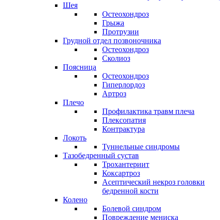
Шея
Остеохондроз
Грыжа
Протрузии
Грудной отдел позвоночника
Остеохондроз
Сколиоз
Поясница
Остеохондроз
Гиперлордоз
Артроз
Плечо
Профилактика травм плеча
Плексопатия
Контрактура
Локоть
Туннельные синдромы
Тазобедренный сустав
Трохантериит
Коксартроз
Асептический некроз головки
бедренной кости
Колено
Болевой синдром
Повреждение мениска