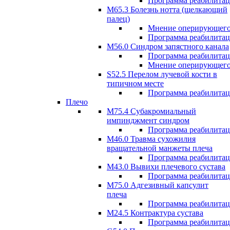
Программа реабилита
М65.3 Болезнь нотта (щелкающий
палец)
Мнение оперирующего
Программа реабилита
M56.0 Синдром запястного канала
Программа реабилита
Мнение оперирующего
S52.5 Перелом лучевой кости в
типичном месте
Программа реабилита
Плечо
М75.4 Субакромиальный
импинджмент синдром
Программа реабилита
М46.0 Травма сухожилия
вращательной манжеты плеча
Программа реабилита
M43.0 Вывихи плечевого сустава
Программа реабилита
М75.0 Адгезивный капсулит
плеча
Программа реабилита
M24.5 Контрактура сустава
Программа реабилита