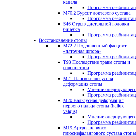
канала
Программа реабилита
M70.2 Бурсит локтевого сустава
Программа реабилита
S46 Отрыв дистальной головки
бицебса
Программа реабилита
Восстановление стопы
М72.2 Подошвенный фасциит
«пяточная шпора»
Программа реабилита
Т93 Последствие травм стопы и
голеностопа
Программа реабилита
М21 Плоско-вальгусная
деформация стопы
Мнение оперирующего
Программа реабилита
М20 Вальгусная деформация
первого пальца стопы (hallux
valgus)
Мнение оперирующего
Программа реабилита
М19 Артроз первого
плюснефалангового сустава стопы