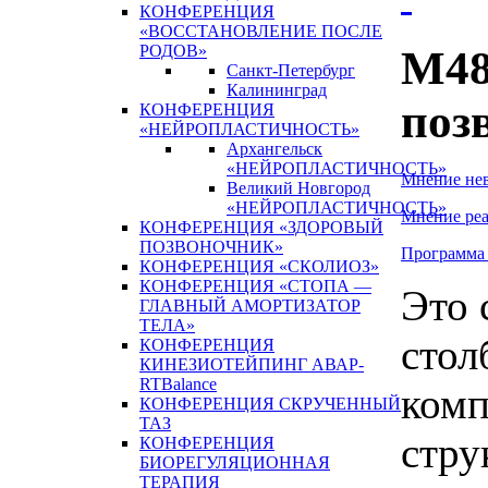
КОНФЕРЕНЦИЯ
«ВОССТАНОВЛЕНИЕ ПОСЛЕ
РОДОВ»
M48
Санкт-Петербург
Калининград
поз
КОНФЕРЕНЦИЯ
«НЕЙРОПЛАСТИЧНОСТЬ»
Архангельск
«НЕЙРОПЛАСТИЧНОСТЬ»
Мнение не
Великий Новгород
«НЕЙРОПЛАСТИЧНОСТЬ»
Мнение реа
КОНФЕРЕНЦИЯ «ЗДОРОВЫЙ
ПОЗВОНОЧНИК»
Программа
КОНФЕРЕНЦИЯ «СКОЛИОЗ»
КОНФЕРЕНЦИЯ «СТОПА —
Это 
ГЛАВНЫЙ АМОРТИЗАТОР
ТЕЛА»
стол
КОНФЕРЕНЦИЯ
КИНЕЗИОТЕЙПИНГ АВАР-
RTBalance
комп
КОНФЕРЕНЦИЯ СКРУЧЕННЫЙ
ТАЗ
стру
КОНФЕРЕНЦИЯ
БИОРЕГУЛЯЦИОННАЯ
ТЕРАПИЯ