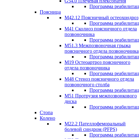
G54.0 Плечевая плексопатия
Программа реабилита
Поясница
М42.12 Поясничный остеохондроз
Программа реабилита
М41 Сколиоз поясничного отдела
позвоночника
Программа реабилита
M51.3 Межпозвоночная грыжа
поясничного отдела позвоночника
Программа реабилита
М19 Остеоартроз поясничного
отдела позвоночника
Программа реабилита
M48 Стеноз поясничного отдела
позвоночного столба
Программа реабилита
М51 Протрузия межпозвонкового
диска
Программа реабилита
Стопа
Колено
М22.2 Пателлофеморальный
болевой синдром (PFPS)
Программа реабилита