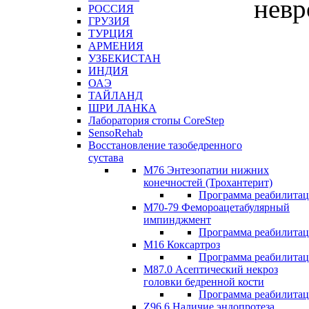
невр
РОССИЯ
ГРУЗИЯ
ТУРЦИЯ
АРМЕНИЯ
УЗБЕКИСТАН
ИНДИЯ
ОАЭ
ТАЙЛАНД
ШРИ ЛАНКА
Лаборатория стопы CoreStep
SensoRehab
Восстановление тазобедренного
сустава
М76 Энтезопатии нижних
конечностей (Трохантерит)
Программа реабилита
М70-79 Фемороацетабулярный
импинджмент
Программа реабилита
M16 Коксартроз
Программа реабилита
М87.0 Асептический некроз
головки бедренной кости
Программа реабилита
Z96.6 Наличие эндопротеза