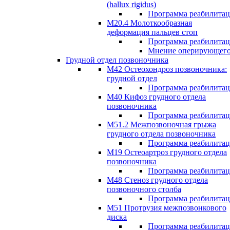
(hallux rigidus)
Программа реабилита
М20.4 Молоткообразная
деформация пальцев стоп
Программа реабилита
Мнение оперирующего
Грудной отдел позвоночника
М42 Остеохондроз позвоночника:
грудной отдел
Программа реабилита
М40 Кифоз грудного отдела
позвоночника
Программа реабилита
M51.2 Межпозвоночная грыжа
грудного отдела позвоночника
Программа реабилита
М19 Остеоартроз грудного отдела
позвоночника
Программа реабилита
M48 Стеноз грудного отдела
позвоночного столба
Программа реабилита
М51 Протрузия межпозвонкового
диска
Программа реабилита