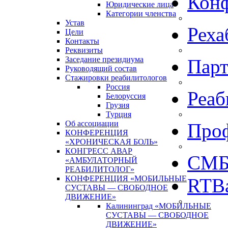
Кон
Юридические лица
Категории членства
Устав
Реха
Цели
Контакты
Реквизиты
Заседание президиума
Пар
Руководящий состав
Стажировки реабилитологов
Россия
Реаб
Белоруссия
Грузия
Турция
Об ассоциации
Про
КОНФЕРЕНЦИЯ
«ХРОНИЧЕСКАЯ БОЛЬ»
КОНГРЕСС АВАР
СМБ
«АМБУЛАТОРНЫЙ
РЕАБИЛИТОЛОГ»
КОНФЕРЕНЦИЯ «МОБИЛЬНЫЕ
RTBa
СУСТАВЫ — СВОБОДНОЕ
ДВИЖЕНИЕ»
Калининград «МОБИЛЬНЫЕ
СУСТАВЫ — СВОБОДНОЕ
ДВИЖЕНИЕ»