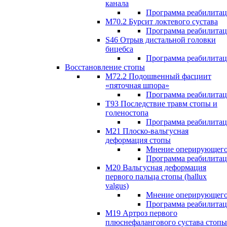
канала
Программа реабилита
M70.2 Бурсит локтевого сустава
Программа реабилита
S46 Отрыв дистальной головки
бицебса
Программа реабилита
Восстановление стопы
М72.2 Подошвенный фасциит
«пяточная шпора»
Программа реабилита
Т93 Последствие травм стопы и
голеностопа
Программа реабилита
М21 Плоско-вальгусная
деформация стопы
Мнение оперирующего
Программа реабилита
М20 Вальгусная деформация
первого пальца стопы (hallux
valgus)
Мнение оперирующего
Программа реабилита
М19 Артроз первого
плюснефалангового сустава стопы