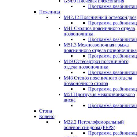
G54.0 Плечевая плексопатия
Программа реабилита
Поясница
М42.12 Поясничный остеохондроз
Программа реабилита
М41 Сколиоз поясничного отдела
позвоночника
Программа реабилита
M51.3 Межпозвоночная грыжа
поясничного отдела позвоночника
Программа реабилита
М19 Остеоартроз поясничного
отдела позвоночника
Программа реабилита
M48 Стеноз поясничного отдела
позвоночного столба
Программа реабилита
М51 Протрузия межпозвонкового
диска
Программа реабилита
Стопа
Колено
М22.2 Пателлофеморальный
болевой синдром (PFPS)
Программа реабилита