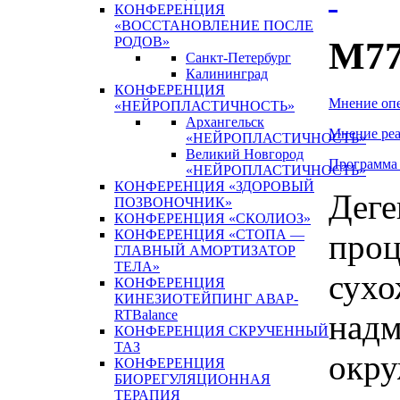
КОНФЕРЕНЦИЯ
«ВОССТАНОВЛЕНИЕ ПОСЛЕ
РОДОВ»
М77
Санкт-Петербург
Калининград
КОНФЕРЕНЦИЯ
Мнение оп
«НЕЙРОПЛАСТИЧНОСТЬ»
Архангельск
Мнение реа
«НЕЙРОПЛАСТИЧНОСТЬ»
Великий Новгород
Программа
«НЕЙРОПЛАСТИЧНОСТЬ»
КОНФЕРЕНЦИЯ «ЗДОРОВЫЙ
Деге
ПОЗВОНОЧНИК»
КОНФЕРЕНЦИЯ «СКОЛИОЗ»
КОНФЕРЕНЦИЯ «СТОПА —
проц
ГЛАВНЫЙ АМОРТИЗАТОР
ТЕЛА»
сухо
КОНФЕРЕНЦИЯ
КИНЕЗИОТЕЙПИНГ АВАР-
RTBalance
надм
КОНФЕРЕНЦИЯ СКРУЧЕННЫЙ
ТАЗ
окру
КОНФЕРЕНЦИЯ
БИОРЕГУЛЯЦИОННАЯ
ТЕРАПИЯ