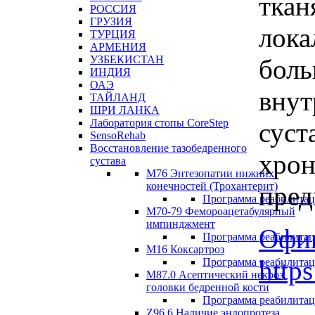
ткан
РОССИЯ
ГРУЗИЯ
лока
ТУРЦИЯ
АРМЕНИЯ
УЗБЕКИСТАН
боль
ИНДИЯ
ОАЭ
внут
ТАЙЛАНД
ШРИ ЛАНКА
Лаборатория стопы CoreStep
суст
SensoRehab
Восстановление тазобедренного
хрон
сустава
М76 Энтезопатии нижних
конечностей (Трохантерит)
пред
Программа реабилита
М70-79 Фемороацетабулярный
импинджмент
Офиц
Программа реабилита
M16 Коксартроз
http
Программа реабилита
М87.0 Асептический некроз
головки бедренной кости
Программа реабилита
Z96.6 Наличие эндопротеза