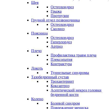
Шея
Остеохондроз
Грыжа
Протрузии
Грудной отдел позвоночника
Остеохондроз
Сколиоз
Поясница
Остеохондроз
Гиперлордоз
Артроз
Плечо
Профилактика травм плеча
Плексопатия
Контрактура
Локоть
Туннельные синдромы
Тазобедренный сустав
Трохантериит
Коксартроз
Асептический некроз головки
бедренной кости
Колено
Болевой синдром
Повреждение мениска