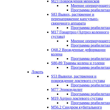
М23 Повреждения менисков
Мнение оперирующего
Программа реабилита
S83 Вывих, растяжение и
перенапряжение капсульно-
связочного аппарата
Программа реабилита
М17 Гонартроз (Артроз коленного
сустава)
Мнение оперирующего
Программа реабилита
Q68.2 Врожденные деформации
колена
Программа реабилита
S80-89 Травмы колена и голени
Программа реабилита
Локоть
S53 Вывихи, растяжения и
повреждение локтевого сустава
Программа реабилита
М77 Эпикондилит
Программа реабилита
M19 Артроз локтевого сустава
Программа реабилита
М56.2 Синдром кубитального