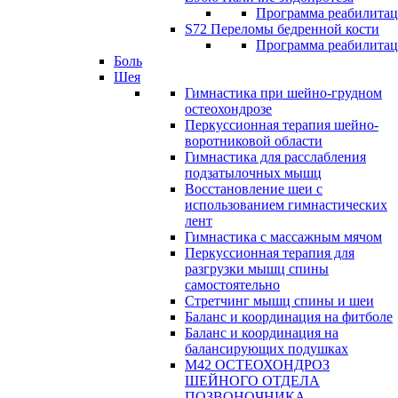
Программа реабилита
S72 Переломы бедренной кости
Программа реабилита
Боль
Шея
Гимнастика при шейно-грудном
остеохондрозе
Перкуссионная терапия шейно-
воротниковой области
Гимнастика для расслабления
подзатылочных мышц
Восстановление шеи с
использованием гимнастических
лент
Гимнастика с массажным мячом
Перкуссионная терапия для
разгрузки мышц спины
самостоятельно
Стретчинг мышц спины и шеи
Баланс и координация на фитболе
Баланс и координация на
балансирующих подушках
М42 ОСТЕОХОНДРОЗ
ШЕЙНОГО ОТДЕЛА
ПОЗВОНОЧНИКА