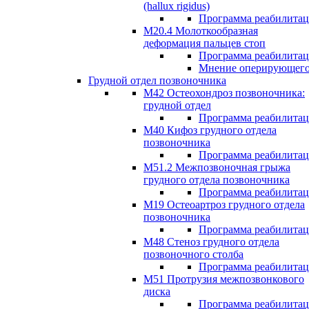
(hallux rigidus)
Программа реабилита
М20.4 Молоткообразная
деформация пальцев стоп
Программа реабилита
Мнение оперирующего
Грудной отдел позвоночника
М42 Остеохондроз позвоночника:
грудной отдел
Программа реабилита
М40 Кифоз грудного отдела
позвоночника
Программа реабилита
M51.2 Межпозвоночная грыжа
грудного отдела позвоночника
Программа реабилита
М19 Остеоартроз грудного отдела
позвоночника
Программа реабилита
M48 Стеноз грудного отдела
позвоночного столба
Программа реабилита
М51 Протрузия межпозвонкового
диска
Программа реабилита