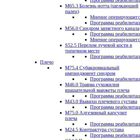
Программа реабилита
М65.3 Болезнь нотта (щелкающий
палец)
Мнение оперирующего
Программа реабилита
M56.0 Синдром запястного канала
Программа реабилита
Мнение оперирующего
S52.5 Перелом лучевой кости в
типичном месте
Программа реабилита
Плечо
М75.4 Субакромиальный
импинджмент синдром
Программа реабилита
М46.0 Травма сухожилия
вращательной манжеты плеча
Программа реабилита
M43.0 Вывихи плечевого сустава
Программа реабилита
М75.0 Адгезивный капсулит
плеча
Программа реабилита
M24.5 Контрактура сустава
Программа реабилита