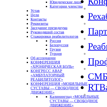
Кон
Юридические лица
Категории членства
Устав
Реха
Цели
Контакты
Реквизиты
Заседание президиума
Пар
Руководящий состав
Стажировки реабилитологов
Россия
Реаб
Белоруссия
Грузия
Турция
Об ассоциации
Про
КОНФЕРЕНЦИЯ
«ХРОНИЧЕСКАЯ БОЛЬ»
КОНГРЕСС АВАР
СМБ
«АМБУЛАТОРНЫЙ
РЕАБИЛИТОЛОГ»
КОНФЕРЕНЦИЯ «МОБИЛЬНЫЕ
RTBa
СУСТАВЫ — СВОБОДНОЕ
ДВИЖЕНИЕ»
Калининград «МОБИЛЬНЫЕ
СУСТАВЫ — СВОБОДНОЕ
ДВИЖЕНИЕ»