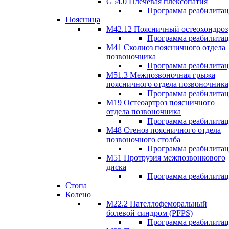
G54.0 Плечевая плексопатия
Программа реабилита
Поясница
М42.12 Поясничный остеохондроз
Программа реабилита
М41 Сколиоз поясничного отдела
позвоночника
Программа реабилита
M51.3 Межпозвоночная грыжа
поясничного отдела позвоночника
Программа реабилита
М19 Остеоартроз поясничного
отдела позвоночника
Программа реабилита
M48 Стеноз поясничного отдела
позвоночного столба
Программа реабилита
М51 Протрузия межпозвонкового
диска
Программа реабилита
Стопа
Колено
М22.2 Пателлофеморальный
болевой синдром (PFPS)
Программа реабилита