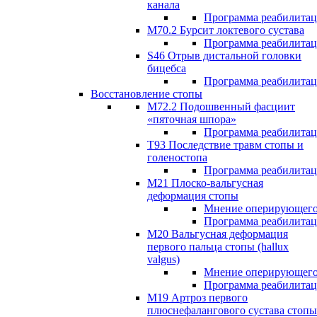
канала
Программа реабилита
M70.2 Бурсит локтевого сустава
Программа реабилита
S46 Отрыв дистальной головки
бицебса
Программа реабилита
Восстановление стопы
М72.2 Подошвенный фасциит
«пяточная шпора»
Программа реабилита
Т93 Последствие травм стопы и
голеностопа
Программа реабилита
М21 Плоско-вальгусная
деформация стопы
Мнение оперирующего
Программа реабилита
М20 Вальгусная деформация
первого пальца стопы (hallux
valgus)
Мнение оперирующего
Программа реабилита
М19 Артроз первого
плюснефалангового сустава стопы