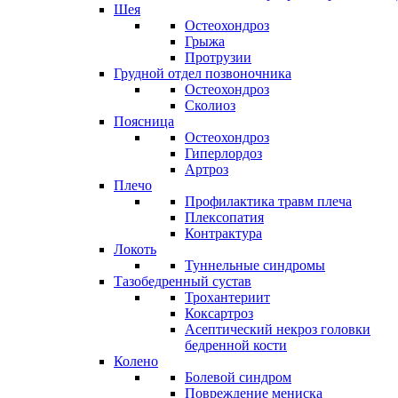
Шея
Остеохондроз
Грыжа
Протрузии
Грудной отдел позвоночника
Остеохондроз
Сколиоз
Поясница
Остеохондроз
Гиперлордоз
Артроз
Плечо
Профилактика травм плеча
Плексопатия
Контрактура
Локоть
Туннельные синдромы
Тазобедренный сустав
Трохантериит
Коксартроз
Асептический некроз головки
бедренной кости
Колено
Болевой синдром
Повреждение мениска