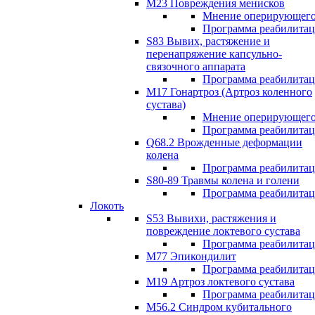
М23 Повреждения менисков
Мнение оперирующего
Программа реабилита
S83 Вывих, растяжение и
перенапряжение капсульно-
связочного аппарата
Программа реабилита
М17 Гонартроз (Артроз коленного
сустава)
Мнение оперирующего
Программа реабилита
Q68.2 Врожденные деформации
колена
Программа реабилита
S80-89 Травмы колена и голени
Программа реабилита
Локоть
S53 Вывихи, растяжения и
повреждение локтевого сустава
Программа реабилита
М77 Эпикондилит
Программа реабилита
M19 Артроз локтевого сустава
Программа реабилита
М56.2 Синдром кубитального