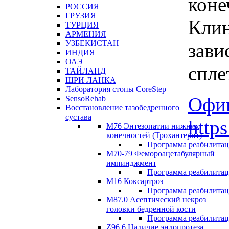
коне
РОССИЯ
ГРУЗИЯ
Клин
ТУРЦИЯ
АРМЕНИЯ
УЗБЕКИСТАН
зави
ИНДИЯ
ОАЭ
спле
ТАЙЛАНД
ШРИ ЛАНКА
Лаборатория стопы CoreStep
Офиц
SensoRehab
Восстановление тазобедренного
сустава
http
М76 Энтезопатии нижних
конечностей (Трохантерит)
Программа реабилита
М70-79 Фемороацетабулярный
импинджмент
Программа реабилита
M16 Коксартроз
Программа реабилита
М87.0 Асептический некроз
головки бедренной кости
Программа реабилита
Z96.6 Наличие эндопротеза