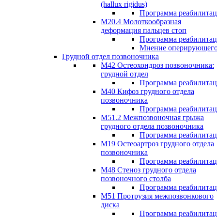
(hallux rigidus)
Программа реабилита
М20.4 Молоткообразная
деформация пальцев стоп
Программа реабилита
Мнение оперирующего
Грудной отдел позвоночника
М42 Остеохондроз позвоночника:
грудной отдел
Программа реабилита
М40 Кифоз грудного отдела
позвоночника
Программа реабилита
M51.2 Межпозвоночная грыжа
грудного отдела позвоночника
Программа реабилита
М19 Остеоартроз грудного отдела
позвоночника
Программа реабилита
M48 Стеноз грудного отдела
позвоночного столба
Программа реабилита
М51 Протрузия межпозвонкового
диска
Программа реабилита