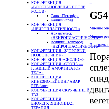
КОНФЕРЕНЦИЯ
«ВОССТАНОВЛЕНИЕ ПОСЛЕ
РОДОВ»
G54
Санкт-Петербург
Калининград
КОНФЕРЕНЦИЯ
Мнение оп
«НЕЙРОПЛАСТИЧНОСТЬ»
Архангельск
Мнение реа
«НЕЙРОПЛАСТИЧНОСТЬ»
Великий Новгород
Программа
«НЕЙРОПЛАСТИЧНОСТЬ»
КОНФЕРЕНЦИЯ «ЗДОРОВЫЙ
Пора
ПОЗВОНОЧНИК»
КОНФЕРЕНЦИЯ «СКОЛИОЗ»
КОНФЕРЕНЦИЯ «СТОПА —
спле
ГЛАВНЫЙ АМОРТИЗАТОР
ТЕЛА»
синд
КОНФЕРЕНЦИЯ
КИНЕЗИОТЕЙПИНГ АВАР-
RTBalance
двиг
КОНФЕРЕНЦИЯ СКРУЧЕННЫЙ
ТАЗ
веге
КОНФЕРЕНЦИЯ
БИОРЕГУЛЯЦИОННАЯ
ТЕРАПИЯ