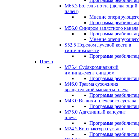
Программа реабилита
М65.3 Болезнь нотта (щелкающий
палец)
Мнение оперирующего
Программа реабилита
M56.0 Синдром запястного канала
Программа реабилита
Мнение оперирующего
S52.5 Перелом лучевой кости в
типичном месте
Программа реабилита
Плечо
М75.4 Субакромиальный
импинджмент синдром
Программа реабилита
М46.0 Травма сухожилия
вращательной манжеты плеча
Программа реабилита
M43.0 Вывихи плечевого сустава
Программа реабилита
М75.0 Адгезивный капсулит
плеча
Программа реабилита
M24.5 Контрактура сустава
Программа реабилита