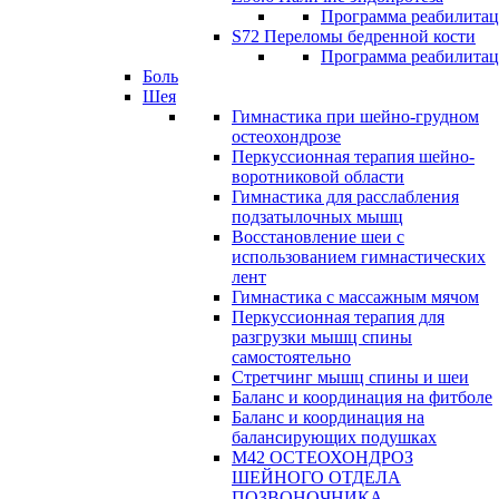
Программа реабилита
S72 Переломы бедренной кости
Программа реабилита
Боль
Шея
Гимнастика при шейно-грудном
остеохондрозе
Перкуссионная терапия шейно-
воротниковой области
Гимнастика для расслабления
подзатылочных мышц
Восстановление шеи с
использованием гимнастических
лент
Гимнастика с массажным мячом
Перкуссионная терапия для
разгрузки мышц спины
самостоятельно
Стретчинг мышц спины и шеи
Баланс и координация на фитболе
Баланс и координация на
балансирующих подушках
М42 ОСТЕОХОНДРОЗ
ШЕЙНОГО ОТДЕЛА
ПОЗВОНОЧНИКА