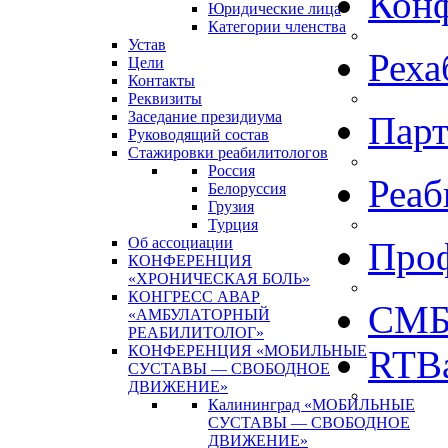
Кон
Юридические лица
Категории членства
Устав
Реха
Цели
Контакты
Реквизиты
Заседание президиума
Пар
Руководящий состав
Стажировки реабилитологов
Россия
Реаб
Белоруссия
Грузия
Турция
Об ассоциации
Про
КОНФЕРЕНЦИЯ
«ХРОНИЧЕСКАЯ БОЛЬ»
КОНГРЕСС АВАР
СМБ
«АМБУЛАТОРНЫЙ
РЕАБИЛИТОЛОГ»
КОНФЕРЕНЦИЯ «МОБИЛЬНЫЕ
RTBa
СУСТАВЫ — СВОБОДНОЕ
ДВИЖЕНИЕ»
Калининград «МОБИЛЬНЫЕ
СУСТАВЫ — СВОБОДНОЕ
ДВИЖЕНИЕ»