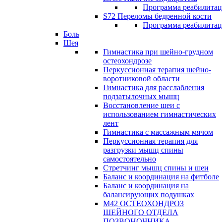
Программа реабилита
S72 Переломы бедренной кости
Программа реабилита
Боль
Шея
Гимнастика при шейно-грудном
остеохондрозе
Перкуссионная терапия шейно-
воротниковой области
Гимнастика для расслабления
подзатылочных мышц
Восстановление шеи с
использованием гимнастических
лент
Гимнастика с массажным мячом
Перкуссионная терапия для
разгрузки мышц спины
самостоятельно
Стретчинг мышц спины и шеи
Баланс и координация на фитболе
Баланс и координация на
балансирующих подушках
М42 ОСТЕОХОНДРОЗ
ШЕЙНОГО ОТДЕЛА
ПОЗВОНОЧНИКА