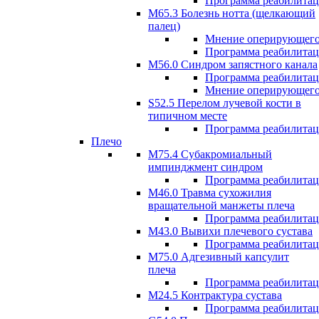
Программа реабилита
М65.3 Болезнь нотта (щелкающий
палец)
Мнение оперирующего
Программа реабилита
M56.0 Синдром запястного канала
Программа реабилита
Мнение оперирующего
S52.5 Перелом лучевой кости в
типичном месте
Программа реабилита
Плечо
М75.4 Субакромиальный
импинджмент синдром
Программа реабилита
М46.0 Травма сухожилия
вращательной манжеты плеча
Программа реабилита
M43.0 Вывихи плечевого сустава
Программа реабилита
М75.0 Адгезивный капсулит
плеча
Программа реабилита
M24.5 Контрактура сустава
Программа реабилита