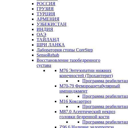
РОССИЯ
ГРУЗИЯ
ТУРЦИЯ
АРМЕНИЯ
УЗБЕКИСТАН
ИНДИЯ
ОАЭ
ТАЙЛАНД
ШРИ ЛАНКА
Лаборатория стопы CoreStep
SensoRehab
Восстановление тазобедренного
сустава
М76 Энтезопатии нижних
конечностей (Трохантерит)
Программа реабилита
М70-79 Фемороацетабулярный
импинджмент
Программа реабилита
M16 Коксартроз
Программа реабилита
М87.0 Асептический некроз
головки бедренной кости
Программа реабилита
Z96.6 Наличие эндопротеза