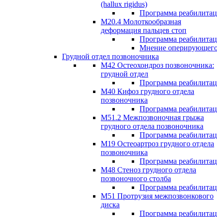
(hallux rigidus)
Программа реабилита
М20.4 Молоткообразная
деформация пальцев стоп
Программа реабилита
Мнение оперирующего
Грудной отдел позвоночника
М42 Остеохондроз позвоночника:
грудной отдел
Программа реабилита
М40 Кифоз грудного отдела
позвоночника
Программа реабилита
M51.2 Межпозвоночная грыжа
грудного отдела позвоночника
Программа реабилита
М19 Остеоартроз грудного отдела
позвоночника
Программа реабилита
M48 Стеноз грудного отдела
позвоночного столба
Программа реабилита
М51 Протрузия межпозвонкового
диска
Программа реабилита