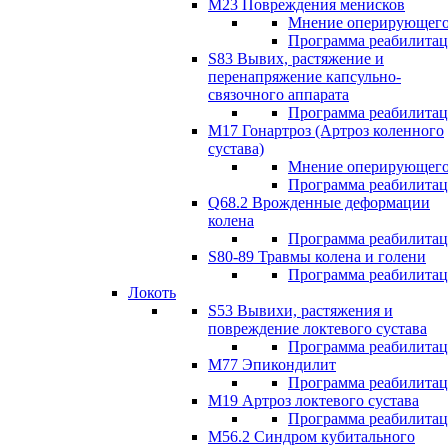
М23 Повреждения менисков
Мнение оперирующего
Программа реабилита
S83 Вывих, растяжение и
перенапряжение капсульно-
связочного аппарата
Программа реабилита
М17 Гонартроз (Артроз коленного
сустава)
Мнение оперирующего
Программа реабилита
Q68.2 Врожденные деформации
колена
Программа реабилита
S80-89 Травмы колена и голени
Программа реабилита
Локоть
S53 Вывихи, растяжения и
повреждение локтевого сустава
Программа реабилита
М77 Эпикондилит
Программа реабилита
M19 Артроз локтевого сустава
Программа реабилита
М56.2 Синдром кубитального