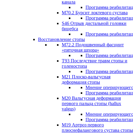
канала
Программа реабилита
M70.2 Бурсит локтевого сустава
Программа реабилита
S46 Отрыв дистальной головки
бицебса
Программа реабилита
Восстановление стопы
М72.2 Подошвенный фасциит
«пяточная шпора»
Программа реабилита
Т93 Последствие травм стопы и
голеностопа
Программа реабилита
М21 Плоско-вальгусная
деформация стопы
Мнение оперирующего
Программа реабилита
М20 Вальгусная деформация
первого пальца стопы (hallux
valgus)
Мнение оперирующего
Программа реабилита
М19 Артроз первого
плюснефалангового сустава стопы