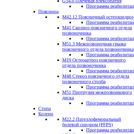
G54.0 Плечевая плексопатия
Программа реабилита
Поясница
М42.12 Поясничный остеохондроз
Программа реабилита
М41 Сколиоз поясничного отдела
позвоночника
Программа реабилита
M51.3 Межпозвоночная грыжа
поясничного отдела позвоночника
Программа реабилита
М19 Остеоартроз поясничного
отдела позвоночника
Программа реабилита
M48 Стеноз поясничного отдела
позвоночного столба
Программа реабилита
М51 Протрузия межпозвонкового
диска
Программа реабилита
Стопа
Колено
М22.2 Пателлофеморальный
болевой синдром (PFPS)
Программа реабилита