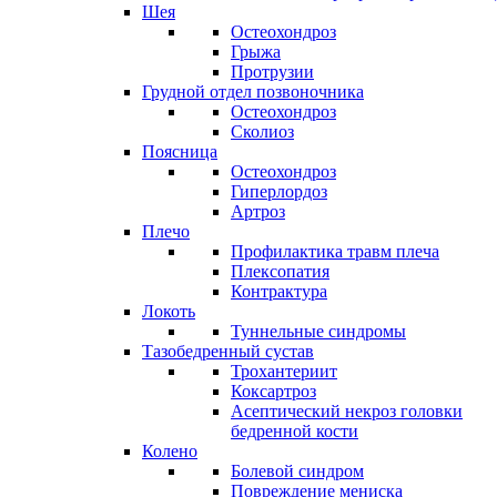
Шея
Остеохондроз
Грыжа
Протрузии
Грудной отдел позвоночника
Остеохондроз
Сколиоз
Поясница
Остеохондроз
Гиперлордоз
Артроз
Плечо
Профилактика травм плеча
Плексопатия
Контрактура
Локоть
Туннельные синдромы
Тазобедренный сустав
Трохантериит
Коксартроз
Асептический некроз головки
бедренной кости
Колено
Болевой синдром
Повреждение мениска