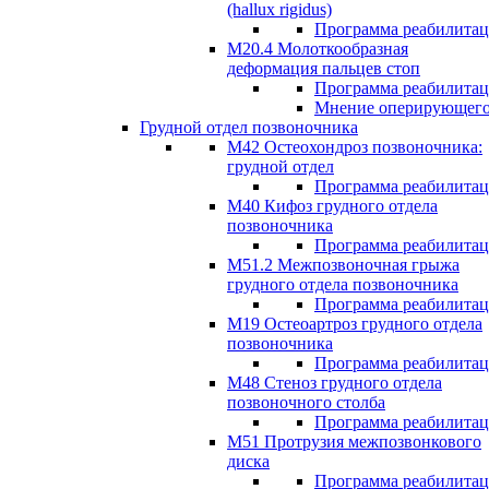
(hallux rigidus)
Программа реабилита
М20.4 Молоткообразная
деформация пальцев стоп
Программа реабилита
Мнение оперирующего
Грудной отдел позвоночника
М42 Остеохондроз позвоночника:
грудной отдел
Программа реабилита
М40 Кифоз грудного отдела
позвоночника
Программа реабилита
M51.2 Межпозвоночная грыжа
грудного отдела позвоночника
Программа реабилита
М19 Остеоартроз грудного отдела
позвоночника
Программа реабилита
M48 Стеноз грудного отдела
позвоночного столба
Программа реабилита
М51 Протрузия межпозвонкового
диска
Программа реабилита