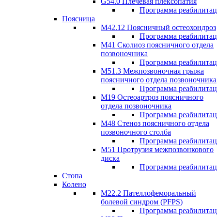
G54.0 Плечевая плексопатия
Программа реабилита
Поясница
М42.12 Поясничный остеохондроз
Программа реабилита
М41 Сколиоз поясничного отдела
позвоночника
Программа реабилита
M51.3 Межпозвоночная грыжа
поясничного отдела позвоночника
Программа реабилита
М19 Остеоартроз поясничного
отдела позвоночника
Программа реабилита
M48 Стеноз поясничного отдела
позвоночного столба
Программа реабилита
М51 Протрузия межпозвонкового
диска
Программа реабилита
Стопа
Колено
М22.2 Пателлофеморальный
болевой синдром (PFPS)
Программа реабилита