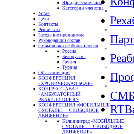
Кон
Юридические лица
Категории членства
Устав
Реха
Цели
Контакты
Реквизиты
Заседание президиума
Пар
Руководящий состав
Стажировки реабилитологов
Россия
Реаб
Белоруссия
Грузия
Турция
Об ассоциации
Про
КОНФЕРЕНЦИЯ
«ХРОНИЧЕСКАЯ БОЛЬ»
КОНГРЕСС АВАР
СМБ
«АМБУЛАТОРНЫЙ
РЕАБИЛИТОЛОГ»
КОНФЕРЕНЦИЯ «МОБИЛЬНЫЕ
RTBa
СУСТАВЫ — СВОБОДНОЕ
ДВИЖЕНИЕ»
Калининград «МОБИЛЬНЫЕ
СУСТАВЫ — СВОБОДНОЕ
ДВИЖЕНИЕ»