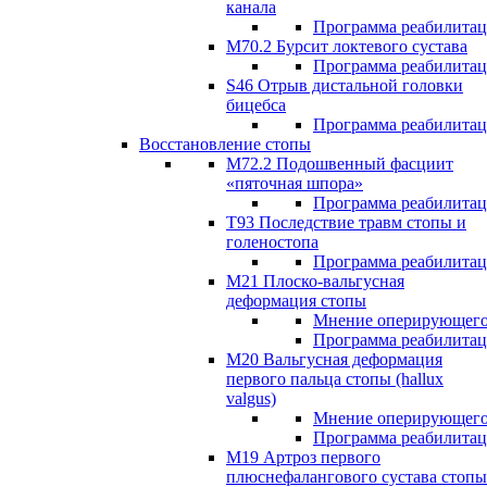
канала
Программа реабилита
M70.2 Бурсит локтевого сустава
Программа реабилита
S46 Отрыв дистальной головки
бицебса
Программа реабилита
Восстановление стопы
М72.2 Подошвенный фасциит
«пяточная шпора»
Программа реабилита
Т93 Последствие травм стопы и
голеностопа
Программа реабилита
М21 Плоско-вальгусная
деформация стопы
Мнение оперирующего
Программа реабилита
М20 Вальгусная деформация
первого пальца стопы (hallux
valgus)
Мнение оперирующего
Программа реабилита
М19 Артроз первого
плюснефалангового сустава стопы