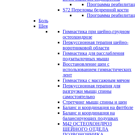
Программа реабилита
S72 Переломы бедренной кости
Программа реабилита
Боль
Шея
Гимнастика при шейно-грудном
остеохондрозе
Перкуссионная терапия шейно-
воротниковой области
Гимнастика для расслабления
подзатылочных мышц
Восстановление шеи с
использованием гимнастических
лент
Гимнастика с массажным мячом
Перкуссионная терапия для
разгрузки мышц спины
самостоятельно
Стретчинг мышц спины и шеи
Баланс и координация на фитболе
Баланс и координация на
балансирующих подушках
М42 ОСТЕОХОНДРОЗ
ШЕЙНОГО ОТДЕЛА
ПОЗВОНОЧНИКА