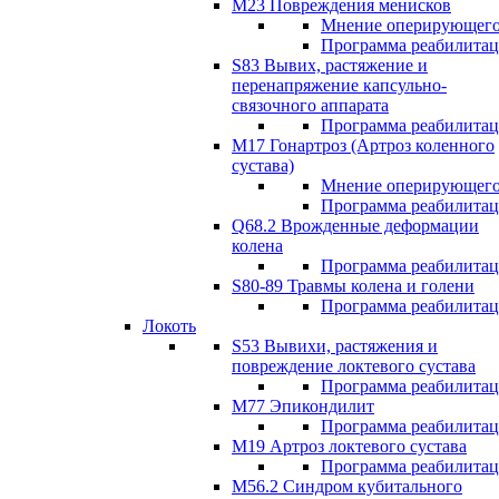
М23 Повреждения менисков
Мнение оперирующего
Программа реабилита
S83 Вывих, растяжение и
перенапряжение капсульно-
связочного аппарата
Программа реабилита
М17 Гонартроз (Артроз коленного
сустава)
Мнение оперирующего
Программа реабилита
Q68.2 Врожденные деформации
колена
Программа реабилита
S80-89 Травмы колена и голени
Программа реабилита
Локоть
S53 Вывихи, растяжения и
повреждение локтевого сустава
Программа реабилита
М77 Эпикондилит
Программа реабилита
M19 Артроз локтевого сустава
Программа реабилита
М56.2 Синдром кубитального