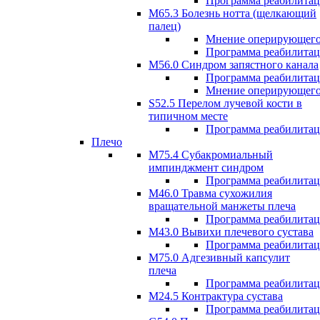
Программа реабилита
М65.3 Болезнь нотта (щелкающий
палец)
Мнение оперирующего
Программа реабилита
M56.0 Синдром запястного канала
Программа реабилита
Мнение оперирующего
S52.5 Перелом лучевой кости в
типичном месте
Программа реабилита
Плечо
М75.4 Субакромиальный
импинджмент синдром
Программа реабилита
М46.0 Травма сухожилия
вращательной манжеты плеча
Программа реабилита
M43.0 Вывихи плечевого сустава
Программа реабилита
М75.0 Адгезивный капсулит
плеча
Программа реабилита
M24.5 Контрактура сустава
Программа реабилита