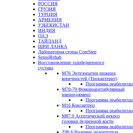
РОССИЯ
ГРУЗИЯ
ТУРЦИЯ
АРМЕНИЯ
УЗБЕКИСТАН
ИНДИЯ
ОАЭ
ТАЙЛАНД
ШРИ ЛАНКА
Лаборатория стопы CoreStep
SensoRehab
Восстановление тазобедренного
сустава
М76 Энтезопатии нижних
конечностей (Трохантерит)
Программа реабилита
М70-79 Фемороацетабулярный
импинджмент
Программа реабилита
M16 Коксартроз
Программа реабилита
М87.0 Асептический некроз
головки бедренной кости
Программа реабилита
Z96.6 Наличие эндопротеза