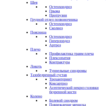
Шея
Остеохондроз
Грыжа
Протрузии
Грудной отдел позвоночника
Остеохондроз
Сколиоз
Поясница
Остеохондроз
Гиперлордоз
Артроз
Плечо
Профилактика травм плеча
Плексопатия
Контрактура
Локоть
Туннельные синдромы
Тазобедренный сустав
Трохантериит
Коксартроз
Асептический некроз головки
бедренной кости
Колено
Болевой синдром
Повреждение мениска