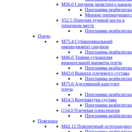
M56.0 Синдром запястного канала
Программа реабилита
Мнение оперирующего
S52.5 Перелом лучевой кости в
типичном месте
Программа реабилита
Плечо
М75.4 Субакромиальный
импинджмент синдром
Программа реабилита
М46.0 Травма сухожилия
вращательной манжеты плеча
Программа реабилита
M43.0 Вывихи плечевого сустава
Программа реабилита
М75.0 Адгезивный капсулит
плеча
Программа реабилита
M24.5 Контрактура сустава
Программа реабилита
G54.0 Плечевая плексопатия
Программа реабилита
Поясница
М42.12 Поясничный остеохондроз
Программа реабилита