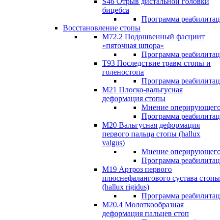
S46 Отрыв дистальной головки
бицебса
Программа реабилита
Восстановление стопы
М72.2 Подошвенный фасциит
«пяточная шпора»
Программа реабилита
Т93 Последствие травм стопы и
голеностопа
Программа реабилита
М21 Плоско-вальгусная
деформация стопы
Мнение оперирующего
Программа реабилита
М20 Вальгусная деформация
первого пальца стопы (hallux
valgus)
Мнение оперирующего
Программа реабилита
М19 Артроз первого
плюснефалангового сустава стопы
(hallux rigidus)
Программа реабилита
М20.4 Молоткообразная
деформация пальцев стоп