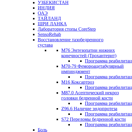
УЗБЕКИСТАН
ИНДИЯ
ОАЭ
ТАЙЛАНД
ШРИ ЛАНКА
Лаборатория стопы CoreStep
SensoRehab
Восстановление тазобедренного
сустава
М76 Энтезопатии нижних
конечностей (Трохантерит)
Программа реабилита
М70-79 Фемороацетабулярный
импинджмент
Программа реабилита
M16 Коксартроз
Программа реабилита
М87.0 Асептический некроз
головки бедренной кости
Программа реабилита
Z96.6 Наличие эндопротеза
Программа реабилита
S72 Переломы бедренной кости
Программа реабилита
Боль