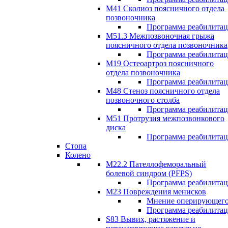
М41 Сколиоз поясничного отдела
позвоночника
Программа реабилита
M51.3 Межпозвоночная грыжа
поясничного отдела позвоночника
Программа реабилита
М19 Остеоартроз поясничного
отдела позвоночника
Программа реабилита
M48 Стеноз поясничного отдела
позвоночного столба
Программа реабилита
М51 Протрузия межпозвонкового
диска
Программа реабилита
Стопа
Колено
М22.2 Пателлофеморальный
болевой синдром (PFPS)
Программа реабилита
М23 Повреждения менисков
Мнение оперирующего
Программа реабилита
S83 Вывих, растяжение и