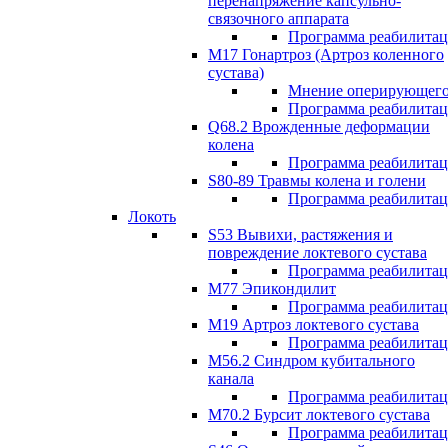
перенапряжение капсульно-
связочного аппарата
Программа реабилита
М17 Гонартроз (Артроз коленного
сустава)
Мнение оперирующего
Программа реабилита
Q68.2 Врожденные деформации
колена
Программа реабилита
S80-89 Травмы колена и голени
Программа реабилита
Локоть
S53 Вывихи, растяжения и
повреждение локтевого сустава
Программа реабилита
М77 Эпикондилит
Программа реабилита
M19 Артроз локтевого сустава
Программа реабилита
М56.2 Синдром кубитального
канала
Программа реабилита
M70.2 Бурсит локтевого сустава
Программа реабилита