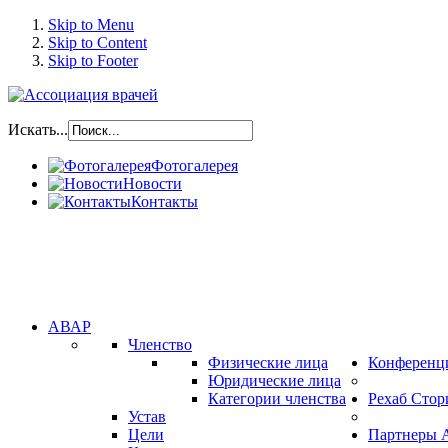
Skip to Menu
Skip to Content
Skip to Footer
Искать...
Фотогалерея
Новости
Контакты
АВАР
Членство
Физические лица
Конференц
Юридические лица
Категории членства
Рехаб Стор
Устав
Цели
Партнеры