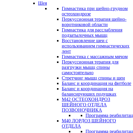
Шея
Гимнастика при шейно-грудном
остеохондрозе
Перкуссионная терапия шейно-
воротниковой области
Гимнастика для расслабления
подзатылочных мышц
Восстановление шеи с
использованием гимнастических
лент
Гимнастика с массажным мячом
Перкуссионная терапия для
разгрузки мышц спины
самостоятельно
Стретчинг мышц спины и шеи
Баланс и координация на фитболе
Баланс и координация на
балансирующих подушках
М42 ОСТЕОХОНДРОЗ
ШЕЙНОГО ОТДЕЛА
ПОЗВОНОЧНИКА
Программа реабилита
М40 ЛОРДОЗ ШЕЙНОГО
ОТДЕЛА
Программа реабилита