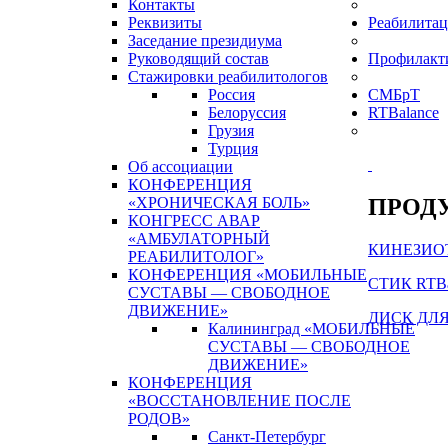
Контакты
Реквизиты
Реабилитац
Заседание президиума
Руководящий состав
Профилакт
Стажировки реабилитологов
Россия
СМБрТ
Белоруссия
RTBalance
Грузия
Турция
Об ассоциации
КОНФЕРЕНЦИЯ
ПРОДУ
«ХРОНИЧЕСКАЯ БОЛЬ»
КОНГРЕСС АВАР
«АМБУЛАТОРНЫЙ
КИНЕЗИОТ
РЕАБИЛИТОЛОГ»
КОНФЕРЕНЦИЯ «МОБИЛЬНЫЕ
СТИК RTBa
СУСТАВЫ — СВОБОДНОЕ
ДВИЖЕНИЕ»
ДИСК ДЛЯ
Калининград «МОБИЛЬНЫЕ
СУСТАВЫ — СВОБОДНОЕ
ДВИЖЕНИЕ»
КОНФЕРЕНЦИЯ
«ВОССТАНОВЛЕНИЕ ПОСЛЕ
РОДОВ»
Санкт-Петербург