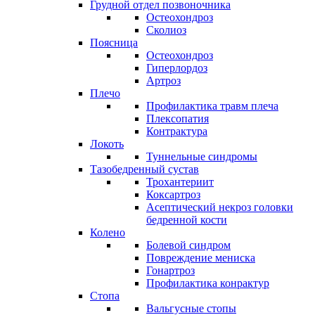
Грудной отдел позвоночника
Остеохондроз
Сколиоз
Поясница
Остеохондроз
Гиперлордоз
Артроз
Плечо
Профилактика травм плеча
Плексопатия
Контрактура
Локоть
Туннельные синдромы
Тазобедренный сустав
Трохантериит
Коксартроз
Асептический некроз головки
бедренной кости
Колено
Болевой синдром
Повреждение мениска
Гонартроз
Профилактика конрактур
Стопа
Вальгусные стопы