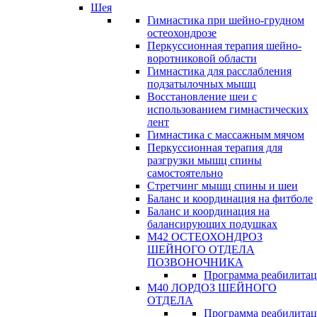
Шея
Гимнастика при шейно-грудном
остеохондрозе
Перкуссионная терапия шейно-
воротниковой области
Гимнастика для расслабления
подзатылочных мышц
Восстановление шеи с
использованием гимнастических
лент
Гимнастика с массажным мячом
Перкуссионная терапия для
разгрузки мышц спины
самостоятельно
Стретчинг мышц спины и шеи
Баланс и координация на фитболе
Баланс и координация на
балансирующих подушках
М42 ОСТЕОХОНДРОЗ
ШЕЙНОГО ОТДЕЛА
ПОЗВОНОЧНИКА
Программа реабилита
М40 ЛОРДОЗ ШЕЙНОГО
ОТДЕЛА
Программа реабилита