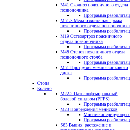
М41 Сколиоз поясничного отдела
позвоночника
Программа реабилита
M51.3 Межпозвоночная грыжа
поясничного отдела позвоночника
Программа реабилита
М19 Остеоартроз поясничного
отдела позвоночника
Программа реабилита
M48 Стеноз поясничного отдела
позвоночного столба
Программа реабилита
М51 Протрузия межпозвонкового
диска
Программа реабилита
Стопа
Колено
М22.2 Пателлофеморальный
болевой синдром (PFPS)
Программа реабилита
М23 Повреждения менисков
Мнение оперирующего
Программа реабилита
S83 Вывих, растяжение и