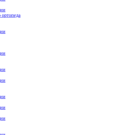
ции
 ортопеда
ции
ции
ции
ции
ции
ции
ции
ции