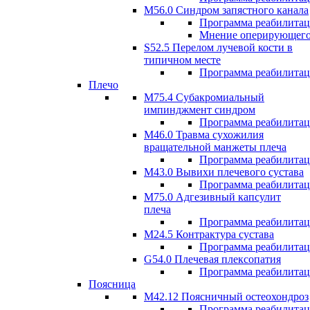
M56.0 Синдром запястного канала
Программа реабилита
Мнение оперирующего
S52.5 Перелом лучевой кости в
типичном месте
Программа реабилита
Плечо
М75.4 Субакромиальный
импинджмент синдром
Программа реабилита
М46.0 Травма сухожилия
вращательной манжеты плеча
Программа реабилита
M43.0 Вывихи плечевого сустава
Программа реабилита
М75.0 Адгезивный капсулит
плеча
Программа реабилита
M24.5 Контрактура сустава
Программа реабилита
G54.0 Плечевая плексопатия
Программа реабилита
Поясница
М42.12 Поясничный остеохондроз
Программа реабилита