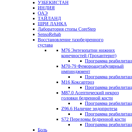
УЗБЕКИСТАН
ИНДИЯ
ОАЭ
ТАЙЛАНД
ШРИ ЛАНКА
Лаборатория стопы CoreStep
SensoRehab
Восстановление тазобедренного
сустава
М76 Энтезопатии нижних
конечностей (Трохантерит)
Программа реабилита
М70-79 Фемороацетабулярный
импинджмент
Программа реабилита
M16 Коксартроз
Программа реабилита
М87.0 Асептический некроз
головки бедренной кости
Программа реабилита
Z96.6 Наличие эндопротеза
Программа реабилита
S72 Переломы бедренной кости
Программа реабилита
Боль