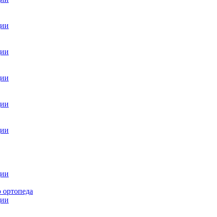
ции
ции
ции
ции
ции
ции
 ортопеда
ции