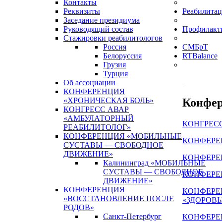
Контакты
Реквизиты
Реабилитац
Заседание президиума
Руководящий состав
Профилакт
Стажировки реабилитологов
Россия
СМБрТ
Белоруссия
RTBalance
Грузия
Турция
Об ассоциации
КОНФЕРЕНЦИЯ
Конфер
«ХРОНИЧЕСКАЯ БОЛЬ»
КОНГРЕСС АВАР
«АМБУЛАТОРНЫЙ
КОНГРЕС
РЕАБИЛИТОЛОГ»
КОНФЕРЕНЦИЯ «МОБИЛЬНЫЕ
КОНФЕРЕ
СУСТАВЫ — СВОБОДНОЕ
ДВИЖЕНИЕ»
КОНФЕРЕ
Калининград «МОБИЛЬНЫЕ
СУСТАВЫ — СВОБОДНОЕ
КОНФЕРЕ
ДВИЖЕНИЕ»
КОНФЕРЕНЦИЯ
КОНФЕРЕ
«ВОССТАНОВЛЕНИЕ ПОСЛЕ
«ЗДОРОВ
РОДОВ»
Санкт-Петербург
КОНФЕРЕ