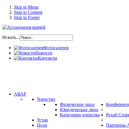
Skip to Menu
Skip to Content
Skip to Footer
Искать...
Фотогалерея
Новости
Контакты
АВАР
Членство
Физические лица
Конференц
Юридические лица
Категории членства
Рехаб Стор
Устав
Цели
Партнеры