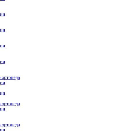
ции
ции
ции
ции
 ортопеда
ции
ции
 ортопеда
ции
 ортопеда
ции