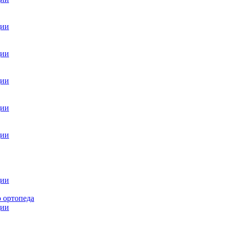
ции
ции
ции
ции
ции
ции
 ортопеда
ции