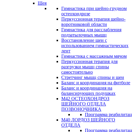
Шея
Гимнастика при шейно-грудном
остеохондрозе
Перкуссионная терапия шейно-
воротниковой области
Гимнастика для расслабления
подзатылочных мышц
Восстановление шеи с
использованием гимнастических
лент
Гимнастика с массажным мячом
Перкуссионная терапия для
разгрузки мышц спины
самостоятельно
Стретчинг мышц спины и шеи
Баланс и координация на фитболе
Баланс и координация на
балансирующих подушках
М42 ОСТЕОХОНДРОЗ
ШЕЙНОГО ОТДЕЛА
ПОЗВОНОЧНИКА
Программа реабилита
М40 ЛОРДОЗ ШЕЙНОГО
ОТДЕЛА
Программа реабилита