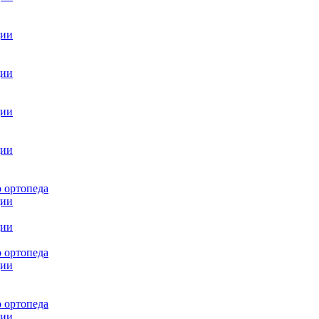
ции
ции
ции
ции
 ортопеда
ции
ции
 ортопеда
ции
 ортопеда
ции