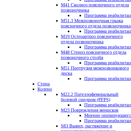
М41 Сколиоз поясничного отдела
позвоночника
Программа реабилита
M51.3 Межпозвоночная грыжа
поясничного отдела позвоночника
Программа реабилита
М19 Остеоартроз поясничного
отдела позвоночника
Программа реабилита
M48 Стеноз поясничного отдела
позвоночного столба
Программа реабилита
М51 Протрузия межпозвонкового
диска
Программа реабилита
Стопа
Колено
М22.2 Пателлофеморальный
болевой синдром (PFPS)
Программа реабилита
М23 Повреждения менисков
Мнение оперирующего
Программа реабилита
S83 Вывих, растяжение и