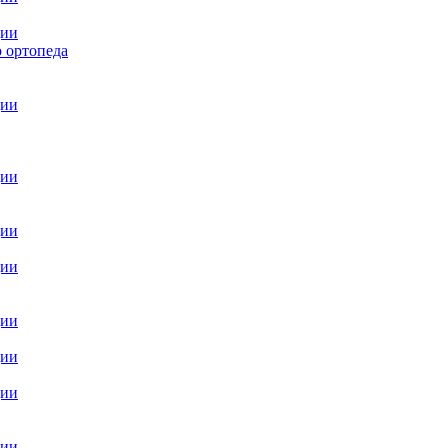
ции
 ортопеда
ции
ции
ции
ции
ции
ции
ции
ции