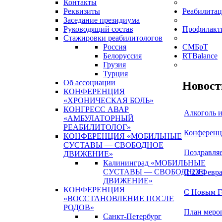
Контакты
Реквизиты
Реабилитац
Заседание президиума
Руководящий состав
Профилакт
Стажировки реабилитологов
Россия
СМБрТ
Белоруссия
RTBalance
Грузия
Турция
Об ассоциации
Новост
КОНФЕРЕНЦИЯ
«ХРОНИЧЕСКАЯ БОЛЬ»
КОНГРЕСС АВАР
Алкоголь 
«АМБУЛАТОРНЫЙ
РЕАБИЛИТОЛОГ»
Конференц
КОНФЕРЕНЦИЯ «МОБИЛЬНЫЕ
СУСТАВЫ — СВОБОДНОЕ
Поздравляе
ДВИЖЕНИЕ»
Калининград «МОБИЛЬНЫЕ
СУСТАВЫ — СВОБОДНОЕ
С 23 Февра
ДВИЖЕНИЕ»
КОНФЕРЕНЦИЯ
С Новым Г
«ВОССТАНОВЛЕНИЕ ПОСЛЕ
РОДОВ»
План меро
Санкт-Петербург