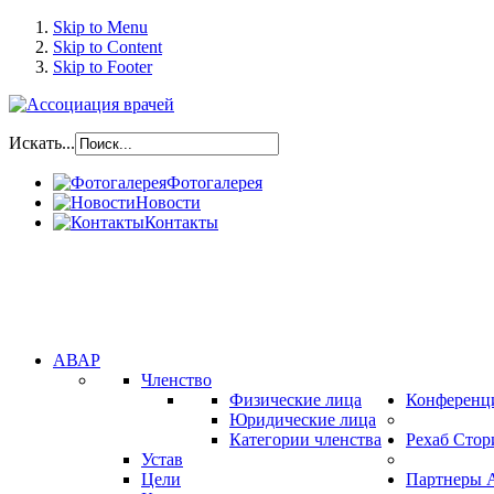
Skip to Menu
Skip to Content
Skip to Footer
Искать...
Фотогалерея
Новости
Контакты
АВАР
Членство
Физические лица
Конференц
Юридические лица
Категории членства
Рехаб Стор
Устав
Цели
Партнеры