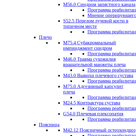
M56.0 Синдром запястного канала
Программа реабилита
Мнение оперирующего
S52.5 Перелом лучевой кости в
типичном месте
Программа реабилита
Плечо
М75.4 Субакромиальный
импинджмент синдром
Программа реабилита
М46.0 Травма сухожилия
вращательной манжеты плеча
Программа реабилита
M43.0 Вывихи плечевого сустава
Программа реабилита
М75.0 Адгезивный капсулит
плеча
Программа реабилита
M24.5 Контрактура сустава
Программа реабилита
G54.0 Плечевая плексопатия
Программа реабилита
Поясница
М42.12 Поясничный остеохондроз
Программа реабилита