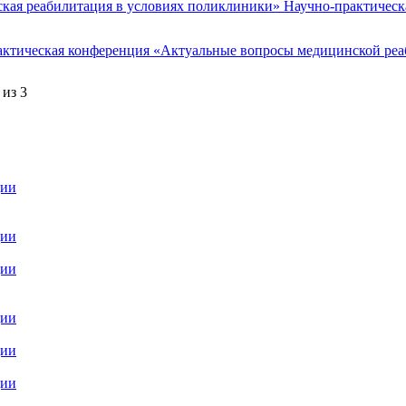
кая реабилитация в условиях поликлиники» Научно-практическ
актическая конференция «Актуальные вопросы медицинской ре
 из 3
ции
ции
ции
ции
ции
ции