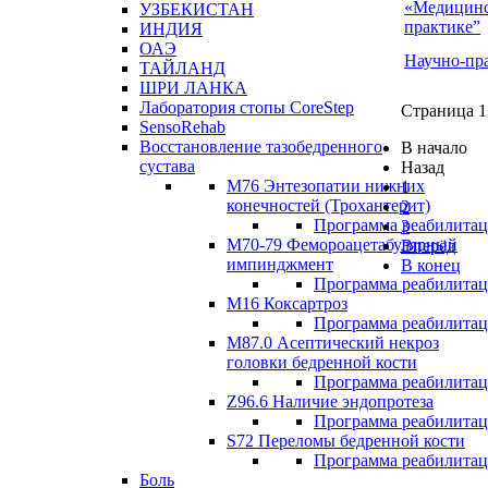
«Медицинс
УЗБЕКИСТАН
практике”
ИНДИЯ
ОАЭ
Научно-пр
ТАЙЛАНД
ШРИ ЛАНКА
Лаборатория стопы CoreStep
Страница 1
SensoRehab
Восстановление тазобедренного
В начало
сустава
Назад
М76 Энтезопатии нижних
1
конечностей (Трохантерит)
2
Программа реабилита
3
М70-79 Фемороацетабулярный
Вперёд
импинджмент
В конец
Программа реабилита
M16 Коксартроз
Программа реабилита
М87.0 Асептический некроз
головки бедренной кости
Программа реабилита
Z96.6 Наличие эндопротеза
Программа реабилита
S72 Переломы бедренной кости
Программа реабилита
Боль