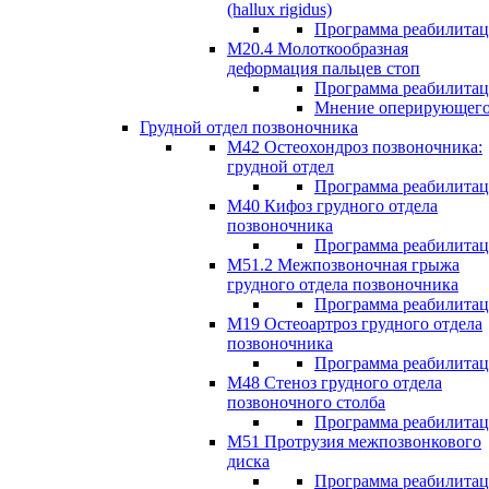
(hallux rigidus)
Программа реабилита
М20.4 Молоткообразная
деформация пальцев стоп
Программа реабилита
Мнение оперирующего
Грудной отдел позвоночника
М42 Остеохондроз позвоночника:
грудной отдел
Программа реабилита
М40 Кифоз грудного отдела
позвоночника
Программа реабилита
M51.2 Межпозвоночная грыжа
грудного отдела позвоночника
Программа реабилита
М19 Остеоартроз грудного отдела
позвоночника
Программа реабилита
M48 Стеноз грудного отдела
позвоночного столба
Программа реабилита
М51 Протрузия межпозвонкового
диска
Программа реабилита