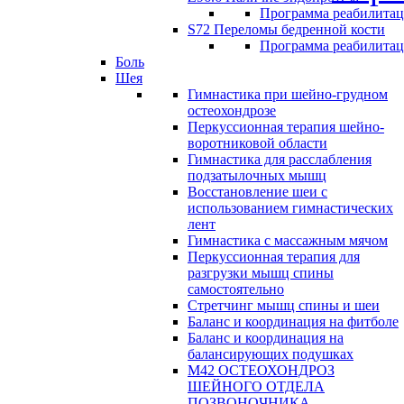
Программа реабилита
S72 Переломы бедренной кости
Программа реабилита
Боль
Шея
Гимнастика при шейно-грудном
остеохондрозе
Перкуссионная терапия шейно-
воротниковой области
Гимнастика для расслабления
подзатылочных мышц
Восстановление шеи с
использованием гимнастических
лент
Гимнастика с массажным мячом
Перкуссионная терапия для
разгрузки мышц спины
самостоятельно
Стретчинг мышц спины и шеи
Баланс и координация на фитболе
Баланс и координация на
балансирующих подушках
М42 ОСТЕОХОНДРОЗ
ШЕЙНОГО ОТДЕЛА
ПОЗВОНОЧНИКА