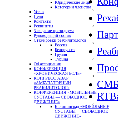
Кон
Юридические лица
Категории членства
Устав
Реха
Цели
Контакты
Реквизиты
Заседание президиума
Пар
Руководящий состав
Стажировки реабилитологов
Россия
Реаб
Белоруссия
Грузия
Турция
Об ассоциации
Про
КОНФЕРЕНЦИЯ
«ХРОНИЧЕСКАЯ БОЛЬ»
КОНГРЕСС АВАР
СМБ
«АМБУЛАТОРНЫЙ
РЕАБИЛИТОЛОГ»
КОНФЕРЕНЦИЯ «МОБИЛЬНЫЕ
RTBa
СУСТАВЫ — СВОБОДНОЕ
ДВИЖЕНИЕ»
Калининград «МОБИЛЬНЫЕ
СУСТАВЫ — СВОБОДНОЕ
ДВИЖЕНИЕ»