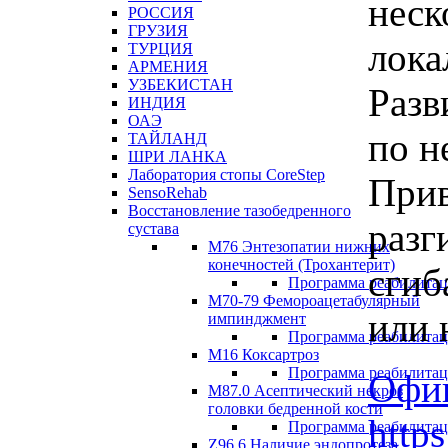
неск
РОССИЯ
ГРУЗИЯ
лока
ТУРЦИЯ
АРМЕНИЯ
УЗБЕКИСТАН
Разв
ИНДИЯ
ОАЭ
по н
ТАЙЛАНД
ШРИ ЛАНКА
Лаборатория стопы CoreStep
Прив
SensoRehab
Восстановление тазобедренного
разг
сустава
М76 Энтезопатии нижних
конечностей (Трохантерит)
сгиб
Программа реабилита
М70-79 Фемороацетабулярный
или 
импинджмент
Программа реабилита
M16 Коксартроз
Программа реабилита
Офиц
М87.0 Асептический некроз
головки бедренной кости
http
Программа реабилита
Z96.6 Наличие эндопротеза