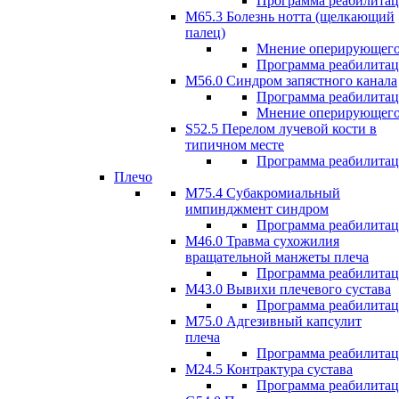
Программа реабилита
М65.3 Болезнь нотта (щелкающий
палец)
Мнение оперирующего
Программа реабилита
M56.0 Синдром запястного канала
Программа реабилита
Мнение оперирующего
S52.5 Перелом лучевой кости в
типичном месте
Программа реабилита
Плечо
М75.4 Субакромиальный
импинджмент синдром
Программа реабилита
М46.0 Травма сухожилия
вращательной манжеты плеча
Программа реабилита
M43.0 Вывихи плечевого сустава
Программа реабилита
М75.0 Адгезивный капсулит
плеча
Программа реабилита
M24.5 Контрактура сустава
Программа реабилита