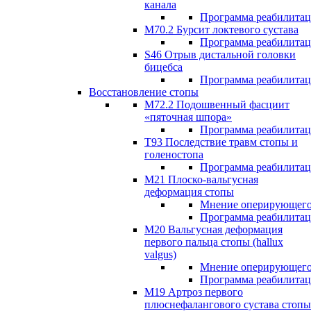
канала
Программа реабилита
M70.2 Бурсит локтевого сустава
Программа реабилита
S46 Отрыв дистальной головки
бицебса
Программа реабилита
Восстановление стопы
М72.2 Подошвенный фасциит
«пяточная шпора»
Программа реабилита
Т93 Последствие травм стопы и
голеностопа
Программа реабилита
М21 Плоско-вальгусная
деформация стопы
Мнение оперирующего
Программа реабилита
М20 Вальгусная деформация
первого пальца стопы (hallux
valgus)
Мнение оперирующего
Программа реабилита
М19 Артроз первого
плюснефалангового сустава стопы