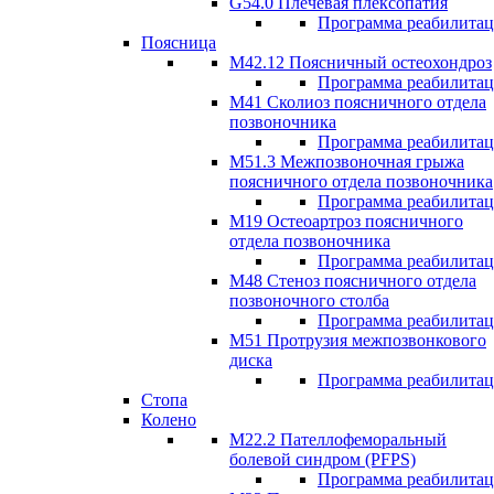
G54.0 Плечевая плексопатия
Программа реабилита
Поясница
М42.12 Поясничный остеохондроз
Программа реабилита
М41 Сколиоз поясничного отдела
позвоночника
Программа реабилита
M51.3 Межпозвоночная грыжа
поясничного отдела позвоночника
Программа реабилита
М19 Остеоартроз поясничного
отдела позвоночника
Программа реабилита
M48 Стеноз поясничного отдела
позвоночного столба
Программа реабилита
М51 Протрузия межпозвонкового
диска
Программа реабилита
Стопа
Колено
М22.2 Пателлофеморальный
болевой синдром (PFPS)
Программа реабилита