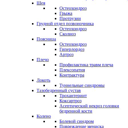
Шея
Остеохондроз
Грыжа
Протрузии
Грудной отдел позвоночника
Остеохондроз
Сколиоз
Поясница
Остеохондроз
Гиперлордоз
Артроз
Плечо
Профилактика травм плеча
Плексопатия
Контрактура
Локоть
Туннельные синдромы
Тазобедренный сустав
Трохантериит
Коксартроз
Асептический некроз головки
бедренной кости
Колено
Болевой синдром
Повреждение мениска