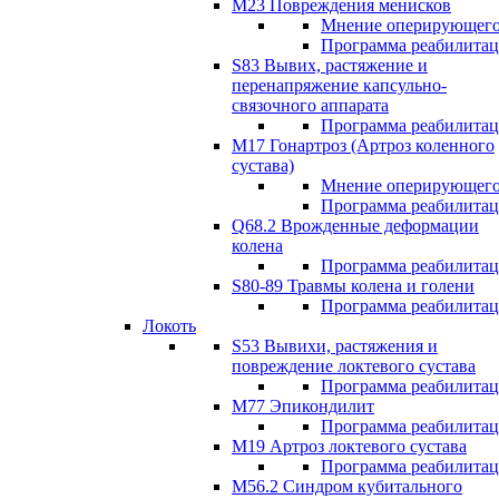
М23 Повреждения менисков
Мнение оперирующего
Программа реабилита
S83 Вывих, растяжение и
перенапряжение капсульно-
связочного аппарата
Программа реабилита
М17 Гонартроз (Артроз коленного
сустава)
Мнение оперирующего
Программа реабилита
Q68.2 Врожденные деформации
колена
Программа реабилита
S80-89 Травмы колена и голени
Программа реабилита
Локоть
S53 Вывихи, растяжения и
повреждение локтевого сустава
Программа реабилита
М77 Эпикондилит
Программа реабилита
M19 Артроз локтевого сустава
Программа реабилита
М56.2 Синдром кубитального