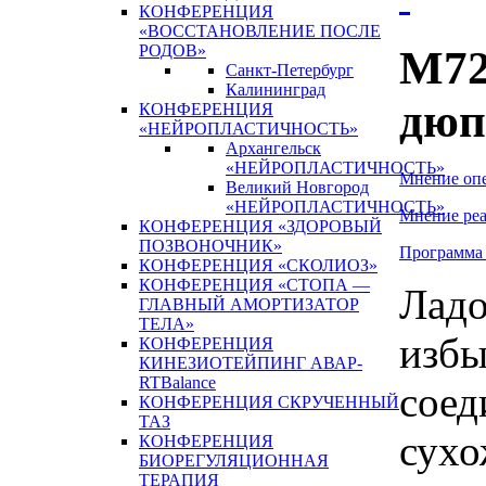
КОНФЕРЕНЦИЯ
«ВОССТАНОВЛЕНИЕ ПОСЛЕ
РОДОВ»
М72
Санкт-Петербург
Калининград
дюп
КОНФЕРЕНЦИЯ
«НЕЙРОПЛАСТИЧНОСТЬ»
Архангельск
«НЕЙРОПЛАСТИЧНОСТЬ»
Мнение оп
Великий Новгород
«НЕЙРОПЛАСТИЧНОСТЬ»
Мнение реа
КОНФЕРЕНЦИЯ «ЗДОРОВЫЙ
ПОЗВОНОЧНИК»
Программа
КОНФЕРЕНЦИЯ «СКОЛИОЗ»
КОНФЕРЕНЦИЯ «СТОПА —
Ладо
ГЛАВНЫЙ АМОРТИЗАТОР
ТЕЛА»
избы
КОНФЕРЕНЦИЯ
КИНЕЗИОТЕЙПИНГ АВАР-
RTBalance
соед
КОНФЕРЕНЦИЯ СКРУЧЕННЫЙ
ТАЗ
сухо
КОНФЕРЕНЦИЯ
БИОРЕГУЛЯЦИОННАЯ
ТЕРАПИЯ