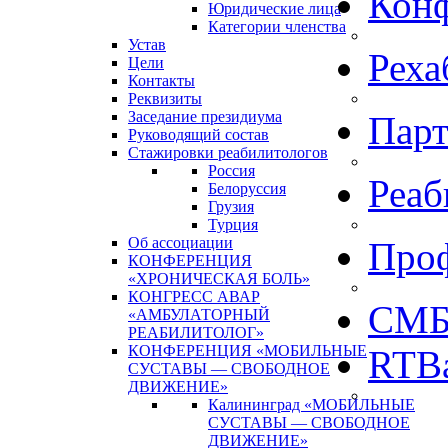
Кон
Юридические лица
Категории членства
Устав
Реха
Цели
Контакты
Реквизиты
Заседание президиума
Пар
Руководящий состав
Стажировки реабилитологов
Россия
Реаб
Белоруссия
Грузия
Турция
Об ассоциации
Про
КОНФЕРЕНЦИЯ
«ХРОНИЧЕСКАЯ БОЛЬ»
КОНГРЕСС АВАР
СМБ
«АМБУЛАТОРНЫЙ
РЕАБИЛИТОЛОГ»
КОНФЕРЕНЦИЯ «МОБИЛЬНЫЕ
RTBa
СУСТАВЫ — СВОБОДНОЕ
ДВИЖЕНИЕ»
Калининград «МОБИЛЬНЫЕ
СУСТАВЫ — СВОБОДНОЕ
ДВИЖЕНИЕ»