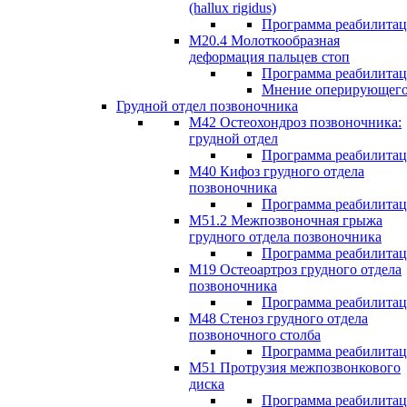
(hallux rigidus)
Программа реабилита
М20.4 Молоткообразная
деформация пальцев стоп
Программа реабилита
Мнение оперирующего
Грудной отдел позвоночника
М42 Остеохондроз позвоночника:
грудной отдел
Программа реабилита
М40 Кифоз грудного отдела
позвоночника
Программа реабилита
M51.2 Межпозвоночная грыжа
грудного отдела позвоночника
Программа реабилита
М19 Остеоартроз грудного отдела
позвоночника
Программа реабилита
M48 Стеноз грудного отдела
позвоночного столба
Программа реабилита
М51 Протрузия межпозвонкового
диска
Программа реабилита