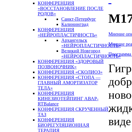
КОНФЕРЕНЦИЯ
«ВОССТАНОВЛЕНИЕ ПОСЛЕ
РОДОВ»
M17
Санкт-Петербург
Калининград
КОНФЕРЕНЦИЯ
Мнение оп
«НЕЙРОПЛАСТИЧНОСТЬ»
Архангельск
Мнение реа
«НЕЙРОПЛАСТИЧНОСТЬ»
Великий Новгород
Программа
«НЕЙРОПЛАСТИЧНОСТЬ»
КОНФЕРЕНЦИЯ «ЗДОРОВЫЙ
Гигр
ПОЗВОНОЧНИК»
КОНФЕРЕНЦИЯ «СКОЛИОЗ»
КОНФЕРЕНЦИЯ «СТОПА —
добр
ГЛАВНЫЙ АМОРТИЗАТОР
ТЕЛА»
ново
КОНФЕРЕНЦИЯ
КИНЕЗИОТЕЙПИНГ АВАР-
RTBalance
жидк
КОНФЕРЕНЦИЯ СКРУЧЕННЫЙ
ТАЗ
виде
КОНФЕРЕНЦИЯ
БИОРЕГУЛЯЦИОННАЯ
ТЕРАПИЯ