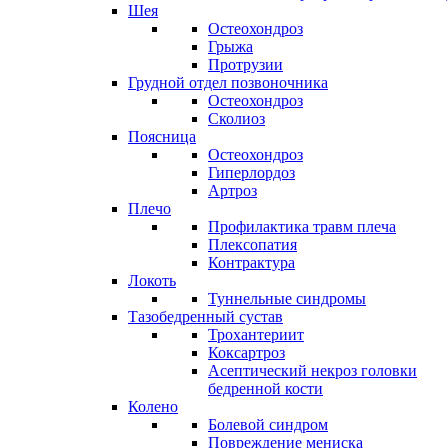
Шея
Остеохондроз
Грыжа
Протрузии
Грудной отдел позвоночника
Остеохондроз
Сколиоз
Поясница
Остеохондроз
Гиперлордоз
Артроз
Плечо
Профилактика травм плеча
Плексопатия
Контрактура
Локоть
Туннельные синдромы
Тазобедренный сустав
Трохантериит
Коксартроз
Асептический некроз головки
бедренной кости
Колено
Болевой синдром
Повреждение мениска