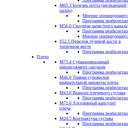
Программа реабилита
М65.3 Болезнь нотта (щелкающий
палец)
Мнение оперирующего
Программа реабилита
M56.0 Синдром запястного канала
Программа реабилита
Мнение оперирующего
S52.5 Перелом лучевой кости в
типичном месте
Программа реабилита
Плечо
М75.4 Субакромиальный
импинджмент синдром
Программа реабилита
М46.0 Травма сухожилия
вращательной манжеты плеча
Программа реабилита
M43.0 Вывихи плечевого сустава
Программа реабилита
М75.0 Адгезивный капсулит
плеча
Программа реабилита
M24.5 Контрактура сустава
Программа реабилита