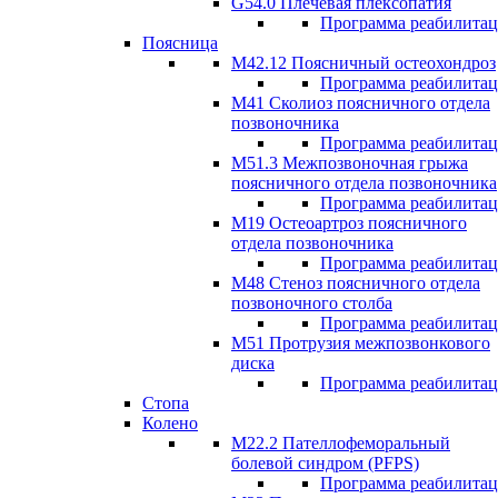
G54.0 Плечевая плексопатия
Программа реабилита
Поясница
М42.12 Поясничный остеохондроз
Программа реабилита
М41 Сколиоз поясничного отдела
позвоночника
Программа реабилита
M51.3 Межпозвоночная грыжа
поясничного отдела позвоночника
Программа реабилита
М19 Остеоартроз поясничного
отдела позвоночника
Программа реабилита
M48 Стеноз поясничного отдела
позвоночного столба
Программа реабилита
М51 Протрузия межпозвонкового
диска
Программа реабилита
Стопа
Колено
М22.2 Пателлофеморальный
болевой синдром (PFPS)
Программа реабилита