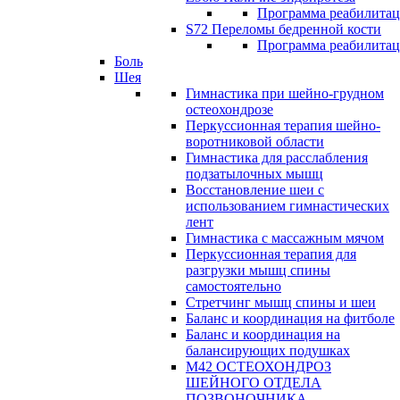
Программа реабилита
S72 Переломы бедренной кости
Программа реабилита
Боль
Шея
Гимнастика при шейно-грудном
остеохондрозе
Перкуссионная терапия шейно-
воротниковой области
Гимнастика для расслабления
подзатылочных мышц
Восстановление шеи с
использованием гимнастических
лент
Гимнастика с массажным мячом
Перкуссионная терапия для
разгрузки мышц спины
самостоятельно
Стретчинг мышц спины и шеи
Баланс и координация на фитболе
Баланс и координация на
балансирующих подушках
М42 ОСТЕОХОНДРОЗ
ШЕЙНОГО ОТДЕЛА
ПОЗВОНОЧНИКА