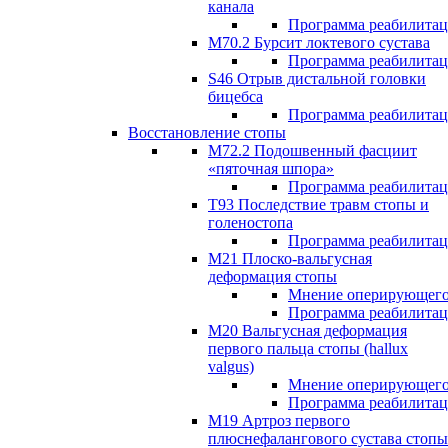
канала
Программа реабилита
M70.2 Бурсит локтевого сустава
Программа реабилита
S46 Отрыв дистальной головки
бицебса
Программа реабилита
Восстановление стопы
М72.2 Подошвенный фасциит
«пяточная шпора»
Программа реабилита
Т93 Последствие травм стопы и
голеностопа
Программа реабилита
М21 Плоско-вальгусная
деформация стопы
Мнение оперирующего
Программа реабилита
М20 Вальгусная деформация
первого пальца стопы (hallux
valgus)
Мнение оперирующего
Программа реабилита
М19 Артроз первого
плюснефалангового сустава стопы