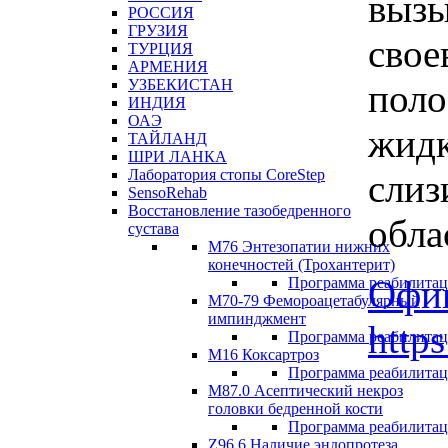
вызы
РОССИЯ
ГРУЗИЯ
свое
ТУРЦИЯ
АРМЕНИЯ
УЗБЕКИСТАН
поло
ИНДИЯ
ОАЭ
жидк
ТАЙЛАНД
ШРИ ЛАНКА
Лаборатория стопы CoreStep
слиз
SensoRehab
Восстановление тазобедренного
обла
сустава
М76 Энтезопатии нижних
конечностей (Трохантерит)
Офиц
Программа реабилита
М70-79 Фемороацетабулярный
импинджмент
http
Программа реабилита
M16 Коксартроз
Программа реабилита
М87.0 Асептический некроз
головки бедренной кости
Программа реабилита
Z96.6 Наличие эндопротеза