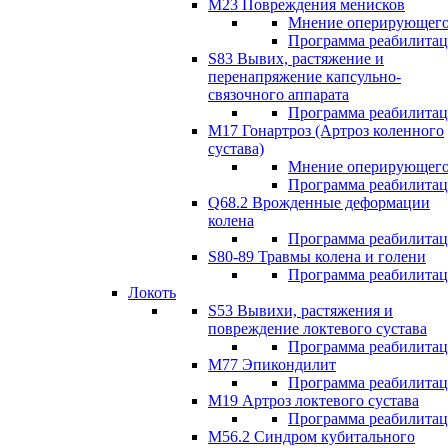
М23 Повреждения менисков
Мнение оперирующего
Программа реабилита
S83 Вывих, растяжение и
перенапряжение капсульно-
связочного аппарата
Программа реабилита
М17 Гонартроз (Артроз коленного
сустава)
Мнение оперирующего
Программа реабилита
Q68.2 Врожденные деформации
колена
Программа реабилита
S80-89 Травмы колена и голени
Программа реабилита
Локоть
S53 Вывихи, растяжения и
повреждение локтевого сустава
Программа реабилита
М77 Эпикондилит
Программа реабилита
M19 Артроз локтевого сустава
Программа реабилита
М56.2 Синдром кубитального