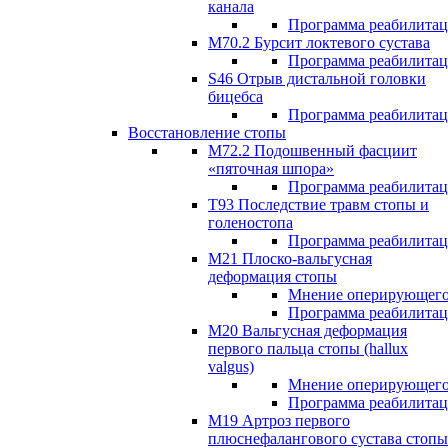
канала
Программа реабилита
M70.2 Бурсит локтевого сустава
Программа реабилита
S46 Отрыв дистальной головки
бицебса
Программа реабилита
Восстановление стопы
М72.2 Подошвенный фасциит
«пяточная шпора»
Программа реабилита
Т93 Последствие травм стопы и
голеностопа
Программа реабилита
М21 Плоско-вальгусная
деформация стопы
Мнение оперирующего
Программа реабилита
М20 Вальгусная деформация
первого пальца стопы (hallux
valgus)
Мнение оперирующего
Программа реабилита
М19 Артроз первого
плюснефалангового сустава стопы