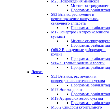
М23 Повреждения менисков
Мнение оперирующего
Программа реабилита
S83 Вывих, растяжение и
перенапряжение капсульно-
связочного аппарата
Программа реабилита
М17 Гонартроз (Артроз коленного
сустава)
Мнение оперирующего
Программа реабилита
Q68.2 Врожденные деформации
колена
Программа реабилита
S80-89 Травмы колена и голени
Программа реабилита
Локоть
S53 Вывихи, растяжения и
повреждение локтевого сустава
Программа реабилита
М77 Эпикондилит
Программа реабилита
M19 Артроз локтевого сустава
Программа реабилита
М56.2 Синдром кубитального