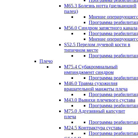
Программа реабилита
М65.3 Болезнь нотта (щелкающий
палец)
Мнение оперирующего
Программа реабилита
M56.0 Синдром запястного канала
Программа реабилита
Мнение оперирующего
S52.5 Перелом лучевой кости в
типичном месте
Программа реабилита
Плечо
М75.4 Субакромиальный
импинджмент синдром
Программа реабилита
М46.0 Травма сухожилия
вращательной манжеты плеча
Программа реабилита
M43.0 Вывихи плечевого сустава
Программа реабилита
М75.0 Адгезивный капсулит
плеча
Программа реабилита
M24.5 Контрактура сустава
Программа реабилита