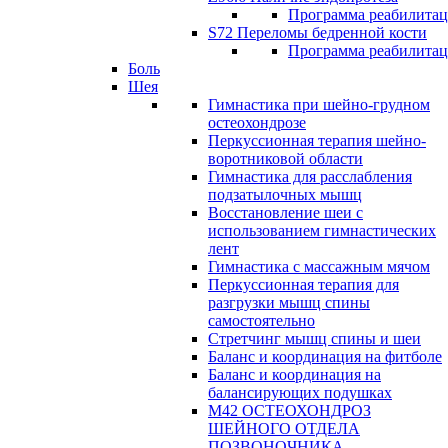
Программа реабилита
S72 Переломы бедренной кости
Программа реабилита
Боль
Шея
Гимнастика при шейно-грудном
остеохондрозе
Перкуссионная терапия шейно-
воротниковой области
Гимнастика для расслабления
подзатылочных мышц
Восстановление шеи с
использованием гимнастических
лент
Гимнастика с массажным мячом
Перкуссионная терапия для
разгрузки мышц спины
самостоятельно
Стретчинг мышц спины и шеи
Баланс и координация на фитболе
Баланс и координация на
балансирующих подушках
М42 ОСТЕОХОНДРОЗ
ШЕЙНОГО ОТДЕЛА
ПОЗВОНОЧНИКА