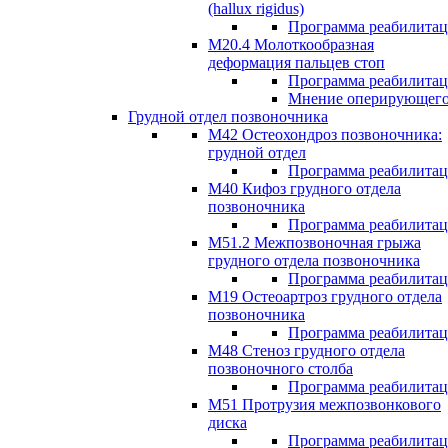
(hallux rigidus)
Программа реабилита
М20.4 Молоткообразная
деформация пальцев стоп
Программа реабилита
Мнение оперирующего
Грудной отдел позвоночника
М42 Остеохондроз позвоночника:
грудной отдел
Программа реабилита
М40 Кифоз грудного отдела
позвоночника
Программа реабилита
M51.2 Межпозвоночная грыжа
грудного отдела позвоночника
Программа реабилита
М19 Остеоартроз грудного отдела
позвоночника
Программа реабилита
M48 Стеноз грудного отдела
позвоночного столба
Программа реабилита
М51 Протрузия межпозвонкового
диска
Программа реабилита