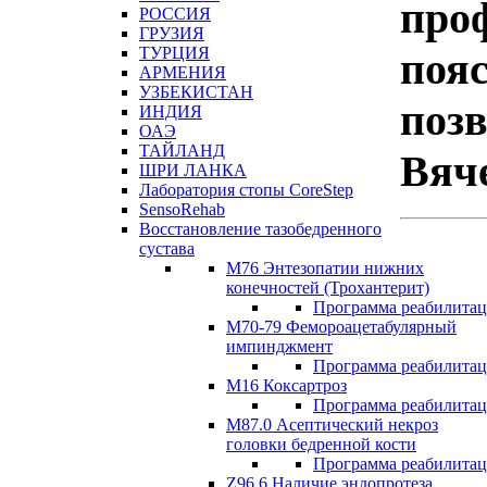
про
РОССИЯ
ГРУЗИЯ
ТУРЦИЯ
пояс
АРМЕНИЯ
УЗБЕКИСТАН
поз
ИНДИЯ
ОАЭ
ТАЙЛАНД
Вяче
ШРИ ЛАНКА
Лаборатория стопы CoreStep
SensoRehab
Восстановление тазобедренного
сустава
М76 Энтезопатии нижних
конечностей (Трохантерит)
Программа реабилита
М70-79 Фемороацетабулярный
импинджмент
Программа реабилита
M16 Коксартроз
Программа реабилита
М87.0 Асептический некроз
головки бедренной кости
Программа реабилита
Z96.6 Наличие эндопротеза