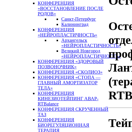
Ост
КОНФЕРЕНЦИЯ
«ВОССТАНОВЛЕНИЕ ПОСЛЕ
РОДОВ»
Санкт-Петербург
Ост
Калининград
КОНФЕРЕНЦИЯ
«НЕЙРОПЛАСТИЧНОСТЬ»
отде
Архангельск
«НЕЙРОПЛАСТИЧНОСТЬ»
про
Великий Новгород
«НЕЙРОПЛАСТИЧНОСТЬ»
КОНФЕРЕНЦИЯ «ЗДОРОВЫЙ
Лант
ПОЗВОНОЧНИК»
КОНФЕРЕНЦИЯ «СКОЛИОЗ»
(тер
КОНФЕРЕНЦИЯ «СТОПА —
ГЛАВНЫЙ АМОРТИЗАТОР
ТЕЛА»
RTB
КОНФЕРЕНЦИЯ
КИНЕЗИОТЕЙПИНГ АВАР-
RTBalance
КОНФЕРЕНЦИЯ СКРУЧЕННЫЙ
ТАЗ
Тей
КОНФЕРЕНЦИЯ
БИОРЕГУЛЯЦИОННАЯ
ТЕРАПИЯ