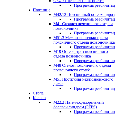
G54.0 Плечевая плексопатия
Программа реабилита
Поясница
М42.12 Поясничный остеохондроз
Программа реабилита
М41 Сколиоз поясничного отдела
позвоночника
Программа реабилита
M51.3 Межпозвоночная грыжа
поясничного отдела позвоночника
Программа реабилита
М19 Остеоартроз поясничного
отдела позвоночника
Программа реабилита
M48 Стеноз поясничного отдела
позвоночного столба
Программа реабилита
М51 Протрузия межпозвонкового
диска
Программа реабилита
Стопа
Колено
М22.2 Пателлофеморальный
болевой синдром (PFPS)
Программа реабилита