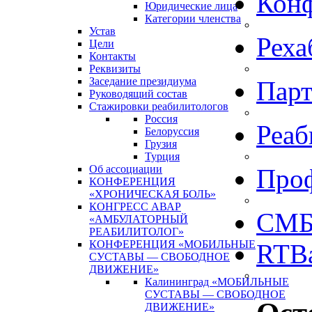
Кон
Юридические лица
Категории членства
Устав
Реха
Цели
Контакты
Реквизиты
Заседание президиума
Пар
Руководящий состав
Стажировки реабилитологов
Россия
Реаб
Белоруссия
Грузия
Турция
Об ассоциации
Про
КОНФЕРЕНЦИЯ
«ХРОНИЧЕСКАЯ БОЛЬ»
КОНГРЕСС АВАР
СМБ
«АМБУЛАТОРНЫЙ
РЕАБИЛИТОЛОГ»
КОНФЕРЕНЦИЯ «МОБИЛЬНЫЕ
RTBa
СУСТАВЫ — СВОБОДНОЕ
ДВИЖЕНИЕ»
Калининград «МОБИЛЬНЫЕ
СУСТАВЫ — СВОБОДНОЕ
ДВИЖЕНИЕ»