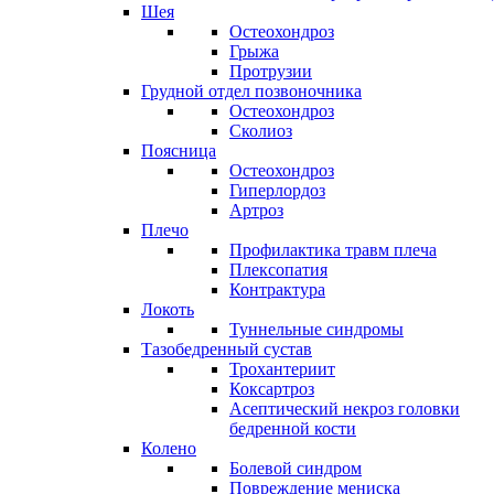
Шея
Остеохондроз
Грыжа
Протрузии
Грудной отдел позвоночника
Остеохондроз
Сколиоз
Поясница
Остеохондроз
Гиперлордоз
Артроз
Плечо
Профилактика травм плеча
Плексопатия
Контрактура
Локоть
Туннельные синдромы
Тазобедренный сустав
Трохантериит
Коксартроз
Асептический некроз головки
бедренной кости
Колено
Болевой синдром
Повреждение мениска