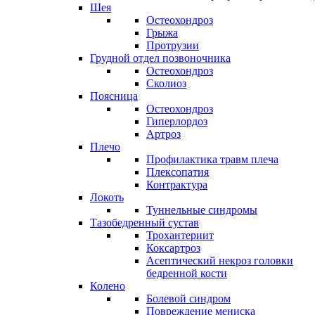
Шея
Остеохондроз
Грыжа
Протрузии
Грудной отдел позвоночника
Остеохондроз
Сколиоз
Поясница
Остеохондроз
Гиперлордоз
Артроз
Плечо
Профилактика травм плеча
Плексопатия
Контрактура
Локоть
Туннельные синдромы
Тазобедренный сустав
Трохантериит
Коксартроз
Асептический некроз головки
бедренной кости
Колено
Болевой синдром
Повреждение мениска