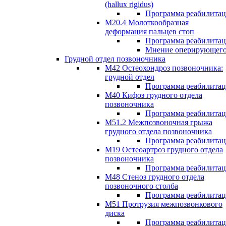
(hallux rigidus)
Программа реабилита
М20.4 Молоткообразная
деформация пальцев стоп
Программа реабилита
Мнение оперирующего
Грудной отдел позвоночника
М42 Остеохондроз позвоночника:
грудной отдел
Программа реабилита
М40 Кифоз грудного отдела
позвоночника
Программа реабилита
M51.2 Межпозвоночная грыжа
грудного отдела позвоночника
Программа реабилита
М19 Остеоартроз грудного отдела
позвоночника
Программа реабилита
M48 Стеноз грудного отдела
позвоночного столба
Программа реабилита
М51 Протрузия межпозвонкового
диска
Программа реабилита