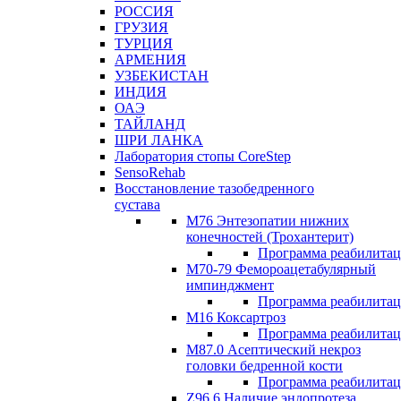
РОССИЯ
ГРУЗИЯ
ТУРЦИЯ
АРМЕНИЯ
УЗБЕКИСТАН
ИНДИЯ
ОАЭ
ТАЙЛАНД
ШРИ ЛАНКА
Лаборатория стопы CoreStep
SensoRehab
Восстановление тазобедренного
сустава
М76 Энтезопатии нижних
конечностей (Трохантерит)
Программа реабилита
М70-79 Фемороацетабулярный
импинджмент
Программа реабилита
M16 Коксартроз
Программа реабилита
М87.0 Асептический некроз
головки бедренной кости
Программа реабилита
Z96.6 Наличие эндопротеза