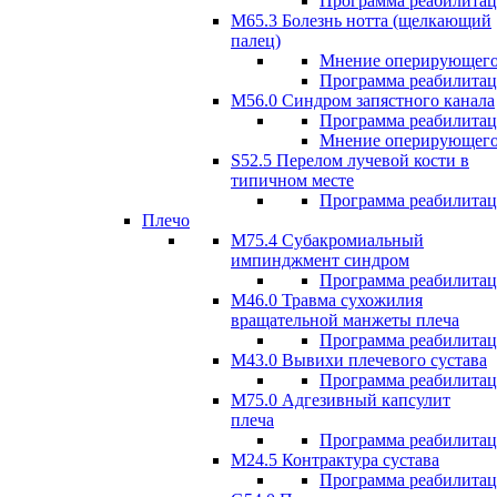
Программа реабилита
М65.3 Болезнь нотта (щелкающий
палец)
Мнение оперирующего
Программа реабилита
M56.0 Синдром запястного канала
Программа реабилита
Мнение оперирующего
S52.5 Перелом лучевой кости в
типичном месте
Программа реабилита
Плечо
М75.4 Субакромиальный
импинджмент синдром
Программа реабилита
М46.0 Травма сухожилия
вращательной манжеты плеча
Программа реабилита
M43.0 Вывихи плечевого сустава
Программа реабилита
М75.0 Адгезивный капсулит
плеча
Программа реабилита
M24.5 Контрактура сустава
Программа реабилита