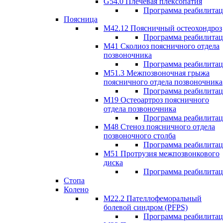
G54.0 Плечевая плексопатия
Программа реабилита
Поясница
М42.12 Поясничный остеохондроз
Программа реабилита
М41 Сколиоз поясничного отдела
позвоночника
Программа реабилита
M51.3 Межпозвоночная грыжа
поясничного отдела позвоночника
Программа реабилита
М19 Остеоартроз поясничного
отдела позвоночника
Программа реабилита
M48 Стеноз поясничного отдела
позвоночного столба
Программа реабилита
М51 Протрузия межпозвонкового
диска
Программа реабилита
Стопа
Колено
М22.2 Пателлофеморальный
болевой синдром (PFPS)
Программа реабилита