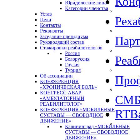
Кон
Юридические лица
Категории членства
Устав
Реха
Цели
Контакты
Реквизиты
Заседание президиума
Пар
Руководящий состав
Стажировки реабилитологов
Россия
Реаб
Белоруссия
Грузия
Турция
Об ассоциации
Про
КОНФЕРЕНЦИЯ
«ХРОНИЧЕСКАЯ БОЛЬ»
КОНГРЕСС АВАР
СМБ
«АМБУЛАТОРНЫЙ
РЕАБИЛИТОЛОГ»
КОНФЕРЕНЦИЯ «МОБИЛЬНЫЕ
RTBa
СУСТАВЫ — СВОБОДНОЕ
ДВИЖЕНИЕ»
Калининград «МОБИЛЬНЫЕ
СУСТАВЫ — СВОБОДНОЕ
ДВИЖЕНИЕ»