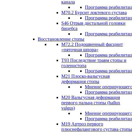
канала
Программа реабилита
M70.2 Бурсит локтевого сустава
Программа реабилита
S46 Отрыв дистальной головки
бицебса
Программа реабилита
Восстановление стопы
М72.2 Подошвенный фасциит
«пяточная шпора»
Программа реабилита
Т93 Последствие травм стопы и
голеностопа
Программа реабилита
М21 Плоско-вальгусная
деформация стопы
Мнение оперирующего
Программа реабилита
М20 Вальгусная деформация
первого пальца стопы (hallux
valgus)
Мнение оперирующего
Программа реабилита
М19 Артроз первого
плюснефалангового сустава стопы