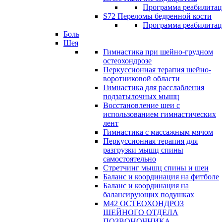
Программа реабилита
S72 Переломы бедренной кости
Программа реабилита
Боль
Шея
Гимнастика при шейно-грудном
остеохондрозе
Перкуссионная терапия шейно-
воротниковой области
Гимнастика для расслабления
подзатылочных мышц
Восстановление шеи с
использованием гимнастических
лент
Гимнастика с массажным мячом
Перкуссионная терапия для
разгрузки мышц спины
самостоятельно
Стретчинг мышц спины и шеи
Баланс и координация на фитболе
Баланс и координация на
балансирующих подушках
М42 ОСТЕОХОНДРОЗ
ШЕЙНОГО ОТДЕЛА
ПОЗВОНОЧНИКА