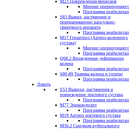
М23 Повреждения менисков
Мнение оперирующего
Программа реабилита
S83 Вывих, растяжение и
перенапряжение капсульно-
связочного аппарата
Программа реабилита
М17 Гонартроз (Артроз коленного
сустава)
Мнение оперирующего
Программа реабилита
Q68.2 Врожденные деформации
колена
Программа реабилита
S80-89 Травмы колена и голени
Программа реабилита
Локоть
S53 Вывихи, растяжения и
повреждение локтевого сустава
Программа реабилита
М77 Эпикондилит
Программа реабилита
M19 Артроз локтевого сустава
Программа реабилита
М56.2 Синдром кубитального