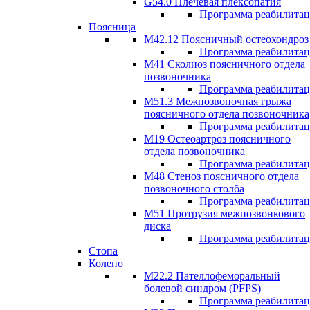
G54.0 Плечевая плексопатия
Программа реабилита
Поясница
М42.12 Поясничный остеохондроз
Программа реабилита
М41 Сколиоз поясничного отдела
позвоночника
Программа реабилита
M51.3 Межпозвоночная грыжа
поясничного отдела позвоночника
Программа реабилита
М19 Остеоартроз поясничного
отдела позвоночника
Программа реабилита
M48 Стеноз поясничного отдела
позвоночного столба
Программа реабилита
М51 Протрузия межпозвонкового
диска
Программа реабилита
Стопа
Колено
М22.2 Пателлофеморальный
болевой синдром (PFPS)
Программа реабилита