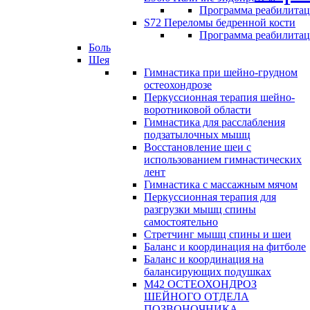
Программа реабилита
S72 Переломы бедренной кости
Программа реабилита
Боль
Шея
Гимнастика при шейно-грудном
остеохондрозе
Перкуссионная терапия шейно-
воротниковой области
Гимнастика для расслабления
подзатылочных мышц
Восстановление шеи с
использованием гимнастических
лент
Гимнастика с массажным мячом
Перкуссионная терапия для
разгрузки мышц спины
самостоятельно
Стретчинг мышц спины и шеи
Баланс и координация на фитболе
Баланс и координация на
балансирующих подушках
М42 ОСТЕОХОНДРОЗ
ШЕЙНОГО ОТДЕЛА
ПОЗВОНОЧНИКА