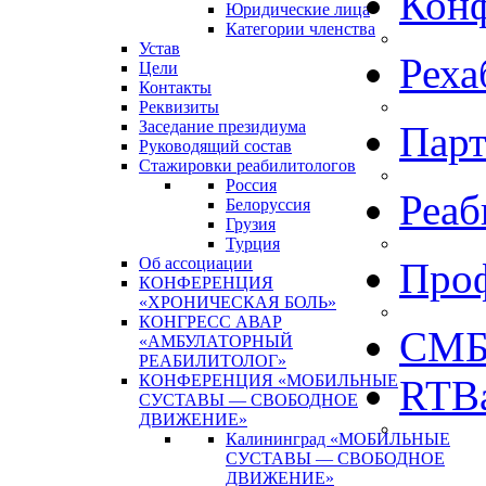
Кон
Юридические лица
Категории членства
Устав
Реха
Цели
Контакты
Реквизиты
Заседание президиума
Пар
Руководящий состав
Стажировки реабилитологов
Россия
Реаб
Белоруссия
Грузия
Турция
Об ассоциации
Про
КОНФЕРЕНЦИЯ
«ХРОНИЧЕСКАЯ БОЛЬ»
КОНГРЕСС АВАР
СМБ
«АМБУЛАТОРНЫЙ
РЕАБИЛИТОЛОГ»
КОНФЕРЕНЦИЯ «МОБИЛЬНЫЕ
RTBa
СУСТАВЫ — СВОБОДНОЕ
ДВИЖЕНИЕ»
Калининград «МОБИЛЬНЫЕ
СУСТАВЫ — СВОБОДНОЕ
ДВИЖЕНИЕ»