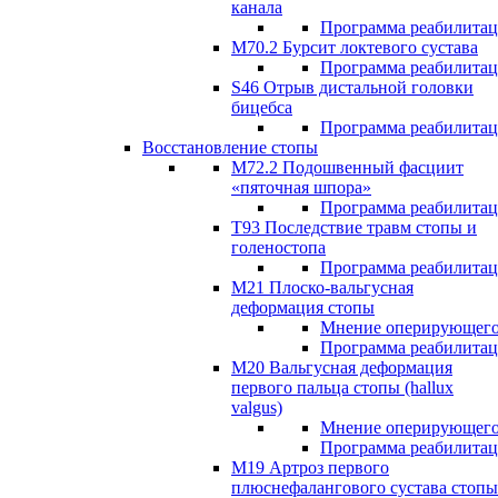
канала
Программа реабилита
M70.2 Бурсит локтевого сустава
Программа реабилита
S46 Отрыв дистальной головки
бицебса
Программа реабилита
Восстановление стопы
М72.2 Подошвенный фасциит
«пяточная шпора»
Программа реабилита
Т93 Последствие травм стопы и
голеностопа
Программа реабилита
М21 Плоско-вальгусная
деформация стопы
Мнение оперирующего
Программа реабилита
М20 Вальгусная деформация
первого пальца стопы (hallux
valgus)
Мнение оперирующего
Программа реабилита
М19 Артроз первого
плюснефалангового сустава стопы