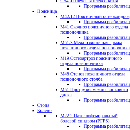
G54.0 Плечевая плексопатия
Программа реабилита
Поясница
М42.12 Поясничный остеохондроз
Программа реабилита
М41 Сколиоз поясничного отдела
позвоночника
Программа реабилита
M51.3 Межпозвоночная грыжа
поясничного отдела позвоночника
Программа реабилита
М19 Остеоартроз поясничного
отдела позвоночника
Программа реабилита
M48 Стеноз поясничного отдела
позвоночного столба
Программа реабилита
М51 Протрузия межпозвонкового
диска
Программа реабилита
Стопа
Колено
М22.2 Пателлофеморальный
болевой синдром (PFPS)
Программа реабилита