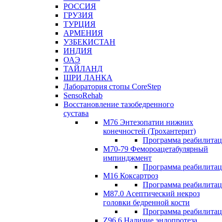
РОССИЯ
ГРУЗИЯ
ТУРЦИЯ
АРМЕНИЯ
УЗБЕКИСТАН
ИНДИЯ
ОАЭ
ТАЙЛАНД
ШРИ ЛАНКА
Лаборатория стопы CoreStep
SensoRehab
Восстановление тазобедренного
сустава
М76 Энтезопатии нижних
конечностей (Трохантерит)
Программа реабилита
М70-79 Фемороацетабулярный
импинджмент
Программа реабилита
M16 Коксартроз
Программа реабилита
М87.0 Асептический некроз
головки бедренной кости
Программа реабилита
Z96.6 Наличие эндопротеза