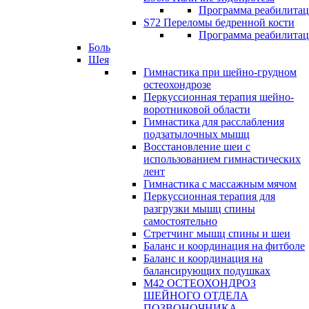
Программа реабилита
S72 Переломы бедренной кости
Программа реабилита
Боль
Шея
Гимнастика при шейно-грудном
остеохондрозе
Перкуссионная терапия шейно-
воротниковой области
Гимнастика для расслабления
подзатылочных мышц
Восстановление шеи с
использованием гимнастических
лент
Гимнастика с массажным мячом
Перкуссионная терапия для
разгрузки мышц спины
самостоятельно
Стретчинг мышц спины и шеи
Баланс и координация на фитболе
Баланс и координация на
балансирующих подушках
М42 ОСТЕОХОНДРОЗ
ШЕЙНОГО ОТДЕЛА
ПОЗВОНОЧНИКА