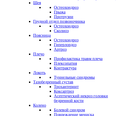
Шея
Остеохондроз
Грыжа
Протрузии
Грудной отдел позвоночника
Остеохондроз
Сколиоз
Поясница
Остеохондроз
Гиперлордоз
Артроз
Плечо
Профилактика травм плеча
Плексопатия
Контрактура
Локоть
Туннельные синдромы
Тазобедренный сустав
Трохантериит
Коксартроз
Асептический некроз головки
бедренной кости
Колено
Болевой синдром
Повреждение мениска