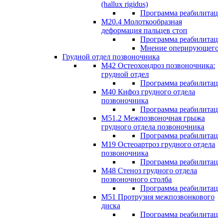
(hallux rigidus)
Программа реабилита
М20.4 Молоткообразная
деформация пальцев стоп
Программа реабилита
Мнение оперирующего
Грудной отдел позвоночника
М42 Остеохондроз позвоночника:
грудной отдел
Программа реабилита
М40 Кифоз грудного отдела
позвоночника
Программа реабилита
M51.2 Межпозвоночная грыжа
грудного отдела позвоночника
Программа реабилита
М19 Остеоартроз грудного отдела
позвоночника
Программа реабилита
M48 Стеноз грудного отдела
позвоночного столба
Программа реабилита
М51 Протрузия межпозвонкового
диска
Программа реабилита