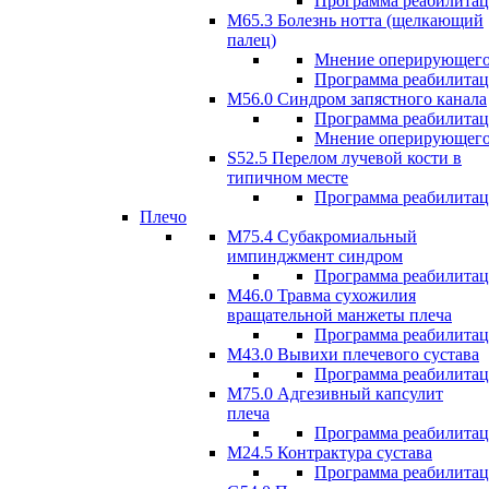
Программа реабилита
М65.3 Болезнь нотта (щелкающий
палец)
Мнение оперирующего
Программа реабилита
M56.0 Синдром запястного канала
Программа реабилита
Мнение оперирующего
S52.5 Перелом лучевой кости в
типичном месте
Программа реабилита
Плечо
М75.4 Субакромиальный
импинджмент синдром
Программа реабилита
М46.0 Травма сухожилия
вращательной манжеты плеча
Программа реабилита
M43.0 Вывихи плечевого сустава
Программа реабилита
М75.0 Адгезивный капсулит
плеча
Программа реабилита
M24.5 Контрактура сустава
Программа реабилита