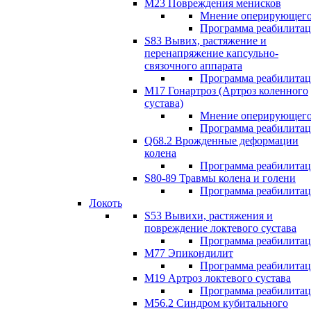
М23 Повреждения менисков
Мнение оперирующего
Программа реабилита
S83 Вывих, растяжение и
перенапряжение капсульно-
связочного аппарата
Программа реабилита
М17 Гонартроз (Артроз коленного
сустава)
Мнение оперирующего
Программа реабилита
Q68.2 Врожденные деформации
колена
Программа реабилита
S80-89 Травмы колена и голени
Программа реабилита
Локоть
S53 Вывихи, растяжения и
повреждение локтевого сустава
Программа реабилита
М77 Эпикондилит
Программа реабилита
M19 Артроз локтевого сустава
Программа реабилита
М56.2 Синдром кубитального