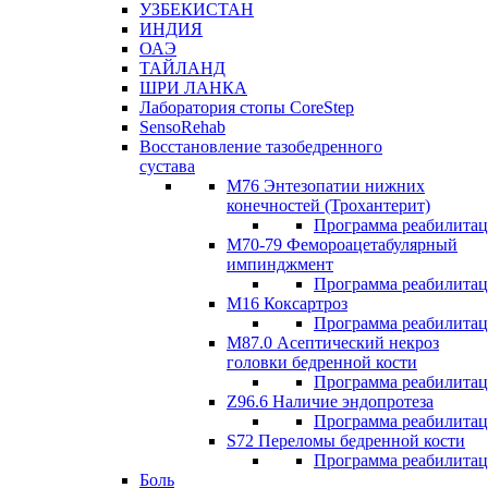
УЗБЕКИСТАН
ИНДИЯ
ОАЭ
ТАЙЛАНД
ШРИ ЛАНКА
Лаборатория стопы CoreStep
SensoRehab
Восстановление тазобедренного
сустава
М76 Энтезопатии нижних
конечностей (Трохантерит)
Программа реабилита
М70-79 Фемороацетабулярный
импинджмент
Программа реабилита
M16 Коксартроз
Программа реабилита
М87.0 Асептический некроз
головки бедренной кости
Программа реабилита
Z96.6 Наличие эндопротеза
Программа реабилита
S72 Переломы бедренной кости
Программа реабилита
Боль