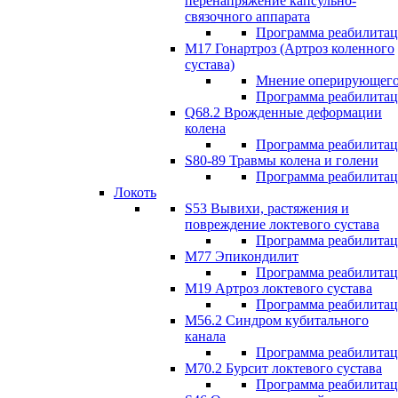
перенапряжение капсульно-
связочного аппарата
Программа реабилита
М17 Гонартроз (Артроз коленного
сустава)
Мнение оперирующего
Программа реабилита
Q68.2 Врожденные деформации
колена
Программа реабилита
S80-89 Травмы колена и голени
Программа реабилита
Локоть
S53 Вывихи, растяжения и
повреждение локтевого сустава
Программа реабилита
М77 Эпикондилит
Программа реабилита
M19 Артроз локтевого сустава
Программа реабилита
М56.2 Синдром кубитального
канала
Программа реабилита
M70.2 Бурсит локтевого сустава
Программа реабилита