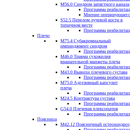
M56.0 Синдром запястного канала
Программа реабилита
Мнение оперирующего
S52.5 Перелом лучевой кости в
типичном месте
Программа реабилита
Плечо
М75.4 Субакромиальный
импинджмент синдром
Программа реабилита
М46.0 Травма сухожилия
вращательной манжеты плеча
Программа реабилита
M43.0 Вывихи плечевого сустава
Программа реабилита
М75.0 Адгезивный капсулит
плеча
Программа реабилита
M24.5 Контрактура сустава
Программа реабилита
G54.0 Плечевая плексопатия
Программа реабилита
Поясница
М42.12 Поясничный остеохондроз
Программа реабилита