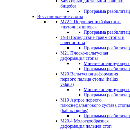
S46 Отрыв дистальной головки
бицебса
Программа реабилита
Восстановление стопы
М72.2 Подошвенный фасциит
«пяточная шпора»
Программа реабилита
Т93 Последствие травм стопы и
голеностопа
Программа реабилита
М21 Плоско-вальгусная
деформация стопы
Мнение оперирующего
Программа реабилита
М20 Вальгусная деформация
первого пальца стопы (hallux
valgus)
Мнение оперирующего
Программа реабилита
М19 Артроз первого
плюснефалангового сустава стопы
(hallux rigidus)
Программа реабилита
М20.4 Молоткообразная
деформация пальцев стоп