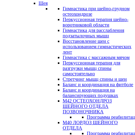
Шея
Гимнастика при шейно-грудном
остеохондрозе
Перкуссионная терапия шейно-
воротниковой области
Гимнастика для расслабления
подзатылочных мышц
Восстановление шеи с
использованием гимнастических
лент
Гимнастика с массажным мячом
Перкуссионная терапия для
разгрузки мышц спины
самостоятельно
Стретчинг мышц спины и шеи
Баланс и координация на фитболе
Баланс и координация на
балансирующих подушках
М42 ОСТЕОХОНДРОЗ
ШЕЙНОГО ОТДЕЛА
ПОЗВОНОЧНИКА
Программа реабилита
М40 ЛОРДОЗ ШЕЙНОГО
ОТДЕЛА
Программа реабилита