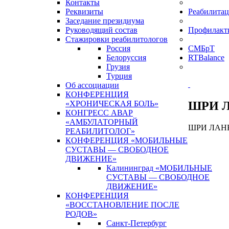
Контакты
Реквизиты
Реабилитац
Заседание президиума
Руководящий состав
Профилакт
Стажировки реабилитологов
Россия
СМБрТ
Белоруссия
RTBalance
Грузия
Турция
Об ассоциации
КОНФЕРЕНЦИЯ
ШРИ 
«ХРОНИЧЕСКАЯ БОЛЬ»
КОНГРЕСС АВАР
«АМБУЛАТОРНЫЙ
ШРИ ЛАН
РЕАБИЛИТОЛОГ»
КОНФЕРЕНЦИЯ «МОБИЛЬНЫЕ
СУСТАВЫ — СВОБОДНОЕ
ДВИЖЕНИЕ»
Калининград «МОБИЛЬНЫЕ
СУСТАВЫ — СВОБОДНОЕ
ДВИЖЕНИЕ»
КОНФЕРЕНЦИЯ
«ВОССТАНОВЛЕНИЕ ПОСЛЕ
РОДОВ»
Санкт-Петербург