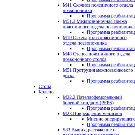
М41 Сколиоз поясничного отдела
позвоночника
Программа реабилита
M51.3 Межпозвоночная грыжа
поясничного отдела позвоночника
Программа реабилита
М19 Остеоартроз поясничного
отдела позвоночника
Программа реабилита
M48 Стеноз поясничного отдела
позвоночного столба
Программа реабилита
М51 Протрузия межпозвонкового
диска
Программа реабилита
Стопа
Колено
М22.2 Пателлофеморальный
болевой синдром (PFPS)
Программа реабилита
М23 Повреждения менисков
Мнение оперирующего
Программа реабилита
S83 Вывих, растяжение и