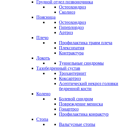
Грудной отдел позвоночника
Остеохондроз
Сколиоз
Поясница
Остеохондроз
Гиперлордоз
Артроз
Плечо
Профилактика травм плеча
Плексопатия
Контрактура
Локоть
Туннельные синдромы
Тазобедренный сустав
Трохантериит
Коксартроз
Асептический некроз головки
бедренной кости
Колено
Болевой синдром
Повреждение мениска
Гонартроз
Профилактика конрактур
Стопа
Вальгусные стопы