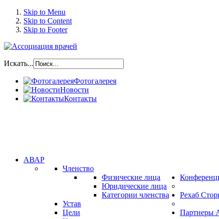
Skip to Menu
Skip to Content
Skip to Footer
Искать...
Фотогалерея
Новости
Контакты
АВАР
Членство
Физические лица
Конференц
Юридические лица
Категории членства
Рехаб Стор
Устав
Цели
Партнеры