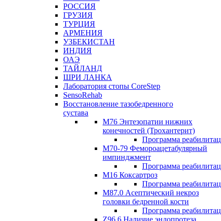
РОССИЯ
ГРУЗИЯ
ТУРЦИЯ
АРМЕНИЯ
УЗБЕКИСТАН
ИНДИЯ
ОАЭ
ТАЙЛАНД
ШРИ ЛАНКА
Лаборатория стопы CoreStep
SensoRehab
Восстановление тазобедренного
сустава
М76 Энтезопатии нижних
конечностей (Трохантерит)
Программа реабилита
М70-79 Фемороацетабулярный
импинджмент
Программа реабилита
M16 Коксартроз
Программа реабилита
М87.0 Асептический некроз
головки бедренной кости
Программа реабилита
Z96.6 Наличие эндопротеза