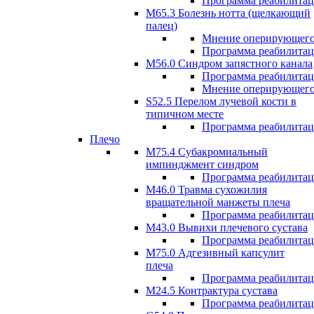
Программа реабилита
М65.3 Болезнь нотта (щелкающий
палец)
Мнение оперирующего
Программа реабилита
M56.0 Синдром запястного канала
Программа реабилита
Мнение оперирующего
S52.5 Перелом лучевой кости в
типичном месте
Программа реабилита
Плечо
М75.4 Субакромиальный
импинджмент синдром
Программа реабилита
М46.0 Травма сухожилия
вращательной манжеты плеча
Программа реабилита
M43.0 Вывихи плечевого сустава
Программа реабилита
М75.0 Адгезивный капсулит
плеча
Программа реабилита
M24.5 Контрактура сустава
Программа реабилита