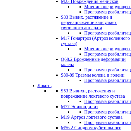
М23 Повреждения менисков
Мнение оперирующего
Программа реабилита
S83 Вывих, растяжение и
перенапряжение капсульно-
связочного аппарата
Программа реабилита
М17 Гонартроз (Артроз коленного
сустава)
Мнение оперирующего
Программа реабилита
Q68.2 Врожденные деформации
колена
Программа реабилита
S80-89 Травмы колена и голени
Программа реабилита
Локоть
S53 Вывихи, растяжения и
повреждение локтевого сустава
Программа реабилита
М77 Эпикондилит
Программа реабилита
M19 Артроз локтевого сустава
Программа реабилита
М56.2 Синдром кубитального