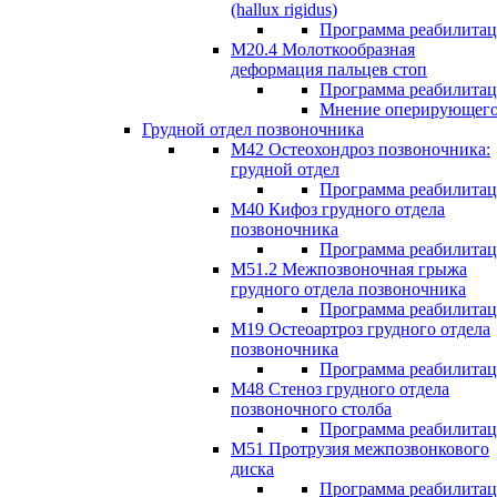
(hallux rigidus)
Программа реабилита
М20.4 Молоткообразная
деформация пальцев стоп
Программа реабилита
Мнение оперирующего
Грудной отдел позвоночника
М42 Остеохондроз позвоночника:
грудной отдел
Программа реабилита
М40 Кифоз грудного отдела
позвоночника
Программа реабилита
M51.2 Межпозвоночная грыжа
грудного отдела позвоночника
Программа реабилита
М19 Остеоартроз грудного отдела
позвоночника
Программа реабилита
M48 Стеноз грудного отдела
позвоночного столба
Программа реабилита
М51 Протрузия межпозвонкового
диска
Программа реабилита