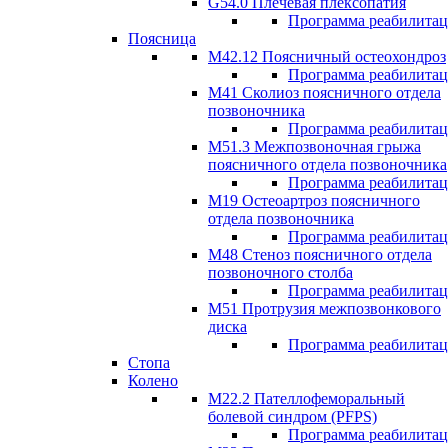
G54.0 Плечевая плексопатия
Программа реабилита
Поясница
М42.12 Поясничный остеохондроз
Программа реабилита
М41 Сколиоз поясничного отдела
позвоночника
Программа реабилита
M51.3 Межпозвоночная грыжа
поясничного отдела позвоночника
Программа реабилита
М19 Остеоартроз поясничного
отдела позвоночника
Программа реабилита
M48 Стеноз поясничного отдела
позвоночного столба
Программа реабилита
М51 Протрузия межпозвонкового
диска
Программа реабилита
Стопа
Колено
М22.2 Пателлофеморальный
болевой синдром (PFPS)
Программа реабилита