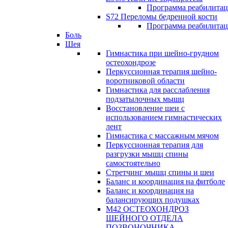
Программа реабилита
S72 Переломы бедренной кости
Программа реабилита
Боль
Шея
Гимнастика при шейно-грудном
остеохондрозе
Перкуссионная терапия шейно-
воротниковой области
Гимнастика для расслабления
подзатылочных мышц
Восстановление шеи с
использованием гимнастических
лент
Гимнастика с массажным мячом
Перкуссионная терапия для
разгрузки мышц спины
самостоятельно
Стретчинг мышц спины и шеи
Баланс и координация на фитболе
Баланс и координация на
балансирующих подушках
М42 ОСТЕОХОНДРОЗ
ШЕЙНОГО ОТДЕЛА
ПОЗВОНОЧНИКА