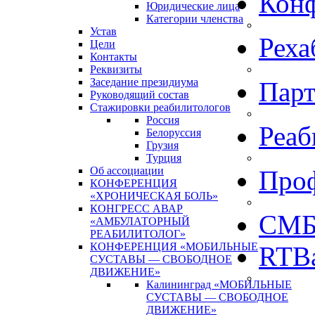
Кон
Юридические лица
Категории членства
Устав
Реха
Цели
Контакты
Реквизиты
Заседание президиума
Пар
Руководящий состав
Стажировки реабилитологов
Россия
Реаб
Белоруссия
Грузия
Турция
Об ассоциации
Про
КОНФЕРЕНЦИЯ
«ХРОНИЧЕСКАЯ БОЛЬ»
КОНГРЕСС АВАР
СМБ
«АМБУЛАТОРНЫЙ
РЕАБИЛИТОЛОГ»
КОНФЕРЕНЦИЯ «МОБИЛЬНЫЕ
RTBa
СУСТАВЫ — СВОБОДНОЕ
ДВИЖЕНИЕ»
Калининград «МОБИЛЬНЫЕ
СУСТАВЫ — СВОБОДНОЕ
ДВИЖЕНИЕ»