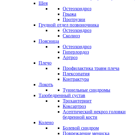
Шея
Остеохондроз
Грыжа
Протрузии
Грудной отдел позвоночника
Остеохондроз
Сколиоз
Поясница
Остеохондроз
Гиперлордоз
Артроз
Плечо
Профилактика травм плеча
Плексопатия
Контрактура
Локоть
Туннельные синдромы
Тазобедренный сустав
Трохантериит
Коксартроз
Асептический некроз головки
бедренной кости
Колено
Болевой синдром
Повреждение мениска