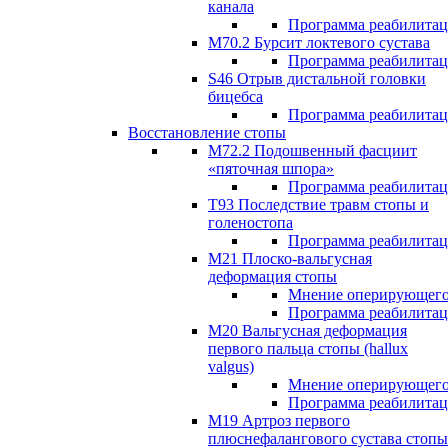
канала
Программа реабилита
M70.2 Бурсит локтевого сустава
Программа реабилита
S46 Отрыв дистальной головки
бицебса
Программа реабилита
Восстановление стопы
М72.2 Подошвенный фасциит
«пяточная шпора»
Программа реабилита
Т93 Последствие травм стопы и
голеностопа
Программа реабилита
М21 Плоско-вальгусная
деформация стопы
Мнение оперирующего
Программа реабилита
М20 Вальгусная деформация
первого пальца стопы (hallux
valgus)
Мнение оперирующего
Программа реабилита
М19 Артроз первого
плюснефалангового сустава стопы